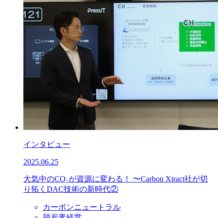
インタビュー
2025.06.25
大気中のCO₂が資源に変わる！ 〜Carbon Xtract社が切
り拓くDAC技術の新時代②
カーボンニュートラル
脱炭素経営