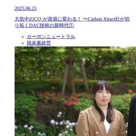
2025.06.23
大気中のCO₂が資源に変わる！ 〜Carbon Xtract社が切
り拓くDAC技術の新時代①
カーボンニュートラル
脱炭素経営