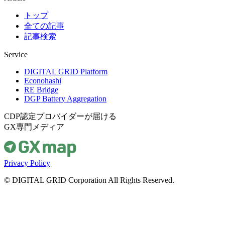
トップ
全ての記事
記事検索
Service
DIGITAL GRID Platform
Econohashi
RE Bridge
DGP Battery Aggregation
CDP認定プロバイダーが届ける
GX専門メディア
Privacy Policy
© DIGITAL GRID Corporation All Rights Reserved.