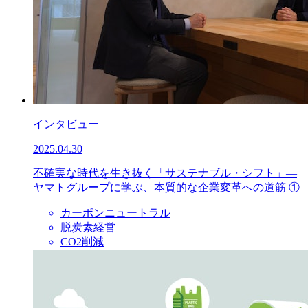
インタビュー
2025.04.30
不確実な時代を生き抜く「サステナブル・シフト」—
ヤマトグループに学ぶ、本質的な企業変革への道筋 ①
カーボンニュートラル
脱炭素経営
CO2削減