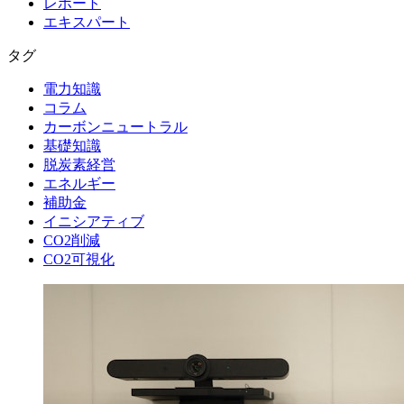
レポート
エキスパート
タグ
電力知識
コラム
カーボンニュートラル
基礎知識
脱炭素経営
エネルギー
補助金
イニシアティブ
CO2削減
CO2可視化