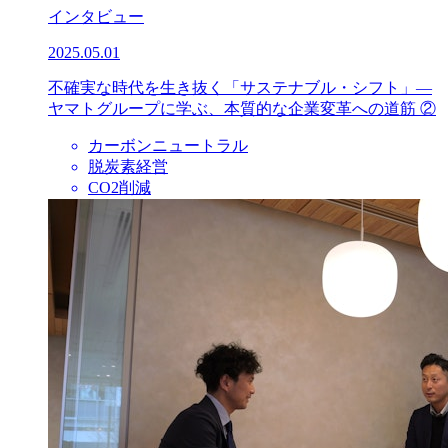
インタビュー
2025.05.01
不確実な時代を生き抜く「サステナブル・シフト」—
ヤマトグループに学ぶ、本質的な企業変革への道筋 ②
カーボンニュートラル
脱炭素経営
CO2削減