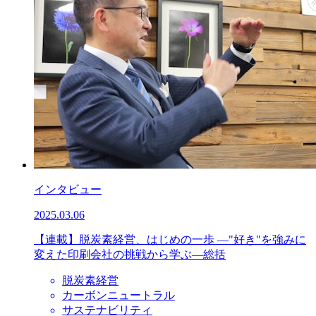
インタビュー
2025.03.06
【連載】脱炭素経営、はじめの一歩 ―"好き"を強みに
変えた印刷会社の挑戦から学ぶ―総括
脱炭素経営
カーボンニュートラル
サステナビリティ