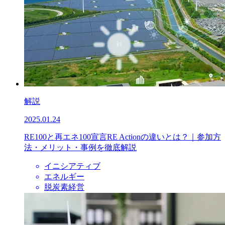
解説
2025.01.24
RE100と再エネ100宣言RE Actionの違いとは？｜参加方
法・メリット・事例を徹底解説
イニシアティブ
エネルギー
脱炭素経営