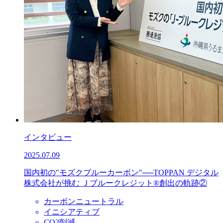
インタビュー
2025.07.09
国内初の"モズクブルーカーボン"──TOPPAN デジタル
株式会社が挑む Ｊブルークレジット®創出の軌跡②
カーボンニュートラル
イニシアティブ
CO2削減