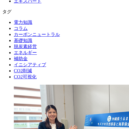
エキスパート
タグ
電力知識
コラム
カーボンニュートラル
基礎知識
脱炭素経営
エネルギー
補助金
イニシアティブ
CO2削減
CO2可視化