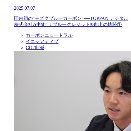
2025.07.07
国内初の"モズクブルーカーボン"──TOPPAN デジタル
株式会社が挑む Ｊブルークレジット®創出の軌跡①
カーボンニュートラル
イニシアティブ
CO2削減