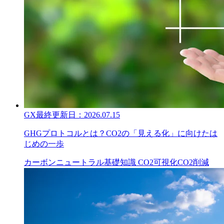
GX
最終更新日：
2026.07.15
GHGプロトコルとは？CO2の「見える化」に向けたは
じめの一歩
カーボンニュートラル
基礎知識
CO2可視化
CO2削減