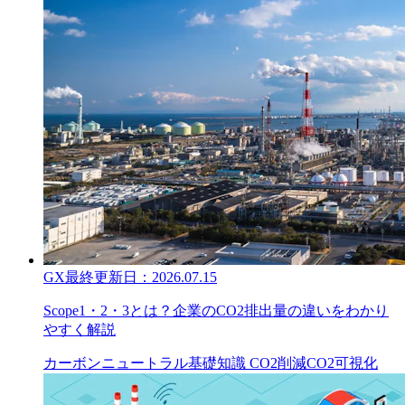
GX
最終更新日：
2026.07.15
Scope1・2・3とは？企業のCO2排出量の違いをわかり
やすく解説
カーボンニュートラル
基礎知識
CO2削減
CO2可視化