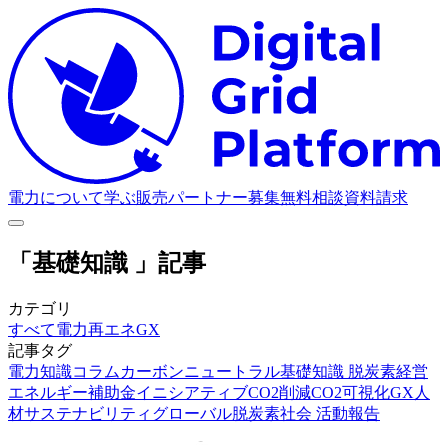
D
電力について学ぶ
販売パートナー募集
無料相談
資料請求
「基礎知識 」記事
カテゴリ
すべて
電力
再エネ
GX
記事タグ
電力知識
コラム
カーボンニュートラル
基礎知識
脱炭素経営
エネルギー
補助金
イニシアティブ
CO2削減
CO2可視化
GX人
材
サステナビリティ
グローバル
脱炭素社会
活動報告