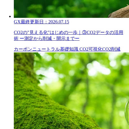
GX
最終更新日：
2026.07.15
CO2の"見える化"はじめの一歩｜③CO2データの活用
術 ー測定から削減・開示までー
カーボンニュートラル
基礎知識
CO2可視化
CO2削減