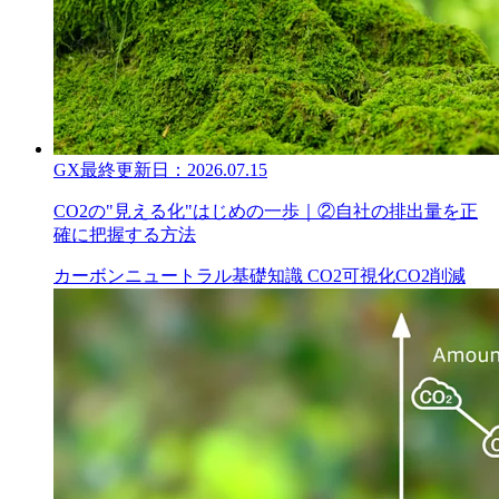
GX
最終更新日：
2026.07.15
CO2の"見える化"はじめの一歩｜②自社の排出量を正
確に把握する方法
カーボンニュートラル
基礎知識
CO2可視化
CO2削減