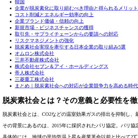
韓国
企業が脱炭素化に取り組むべき理由と得られるメリット
コスト削減とエネルギー効率の向上
企業ブランド価値・信頼の向上
新規市場・ビジネスチャンスの獲得
取引先・サプライチェーンからの要請への対応
リスクマネジメントの強化
脱炭素社会実現を牽引する日本企業の取り組み5選
オムロン株式会社
三井不動産株式会社
株式会社セブン＆アイ・ホールディングス
帝人株式会社
三菱重工株式会社
まとめ｜脱炭素社会への対応が企業競争力を高める時代
脱炭素社会とは？その意義と必要性を徹
脱炭素社会とは、CO2などの温室効果ガスの排出を抑制し、
その背景にあるのは、2015年に採択されたパリ協定。パリ
具体的には、地球の平均気温上昇を産業革命以前と比べて2℃