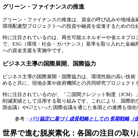
グリーン・ファイナンスの推進
グリーン・ファイナンスの推進は、資金の呼び込みや地域金
環境配慮型プロジェクトへの投資や融資を促進するための仕
特に注目されているのは、再生可能エネルギーや省エネプロ
で、ESG（環境・社会・ガバナンス）基準を取り入れた金
への資金支援を実施中です。
ビジネス主導の国際展開、国際協力
ビジネス主導の国際展開・国際協力は、環境性能の高い技術
めると共に、現地企業や政府機関との共同研究プロジェクト
特に注目されているのが、「二国間クレジット制度（JCM
削減実績として活用する取り組みです。これにより、国際的な
国会議）やG7といった国際会議を通じた各国との連携も強化
参考：
パリ協定に基づく成長戦略としての 長期戦略（
世界で進む脱炭素化：各国の注目の取り