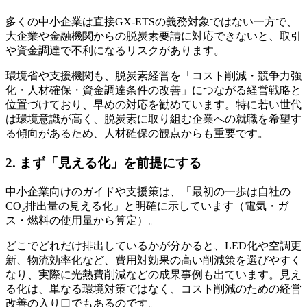
多くの中小企業は直接GX-ETSの義務対象ではない一方で、
大企業や金融機関からの脱炭素要請に対応できないと、取引
や資金調達で不利になるリスクがあります。
環境省や支援機関も、脱炭素経営を「コスト削減・競争力強
化・人材確保・資金調達条件の改善」につながる経営戦略と
位置づけており、早めの対応を勧めています。特に若い世代
は環境意識が高く、脱炭素に取り組む企業への就職を希望す
る傾向があるため、人材確保の観点からも重要です。
2. まず「見える化」を前提にする
中小企業向けのガイドや支援策は、「最初の一歩は自社の
CO₂排出量の見える化」と明確に示しています（電気・ガ
ス・燃料の使用量から算定）。
どこでどれだけ排出しているかが分かると、LED化や空調更
新、物流効率化など、費用対効果の高い削減策を選びやすく
なり、実際に光熱費削減などの成果事例も出ています。見え
る化は、単なる環境対策ではなく、コスト削減のための経営
改善の入り口でもあるのです。