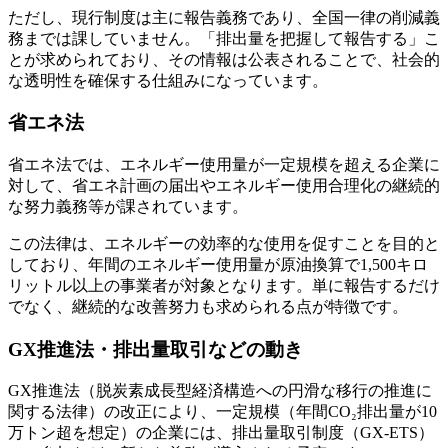
ただし、現行制度は主に報告義務であり、全国一律の削減義
務までは課していません。「排出量を把握して報告する」こ
とが求められており、その情報は公表されることで、社会的
な透明性を確保する仕組みになっています。
省エネ法
省エネ法では、エネルギー使用量が一定規模を超える企業に
対して、省エネ計画の届出やエネルギー使用合理化の継続的
な努力義務等が課されています。
この法律は、エネルギーの効率的な使用を促すことを目的と
しており、年間のエネルギー使用量が原油換算で1,500キロ
リットル以上の事業者が対象となります。単に報告するだけ
でなく、継続的な改善努力も求められる点が特徴です。
GX推進法・排出量取引などの動き
GX推進法（脱炭素成長型経済構造への円滑な移行の推進に
関する法律）の改正により、一定規模（年間CO₂排出量が10
万トン超を想定）の企業には、排出量取引制度（GX-ETS）