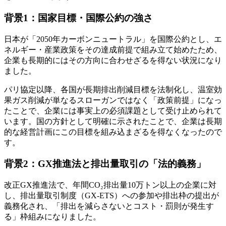
背景1：国家目標・国際公約の強さ
日本が「2050年カーボンニュートラル」を国際公約とし、エ
ネルギー・産業政策をその達成前提で組み立て始めたため、
企業も長期的にはその方向に合わせざるを得ない状況になり
ました。
パリ協定以降、各国が長期排出削減目標を法制化し、温室効
果ガス削減が単なるスローガンではなく「政策前提」になっ
たことで、企業には事実上の必須課題として受け止められて
います。国の方針として明確に示されたことで、企業は長期
的な経営計画にこの目標を組み込まざるを得なくなったので
す。
背景2：GX推進法と排出量取引の「法的義務」
改正GX推進法で、年間CO₂排出量10万トン以上の企業に対
し、排出量取引制度（GX-ETS）への参加や排出枠の提出が
義務化され、「排出を減らさないとコスト・罰則が発生す
る」枠組みになりました。