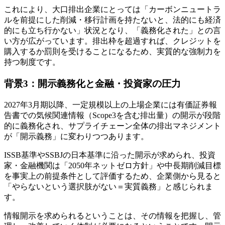
これにより、大口排出企業にとっては「カーボンニュートラ
ルを前提にした削減・移行計画を持たないと、法的にも経済
的にも立ち行かない」状況となり、「義務化された」との言
い方が広がっています。排出枠を超過すれば、クレジットを
購入するか罰則を受けることになるため、実質的な強制力を
持つ制度です。
背景3：開示義務化と金融・投資家の圧力
2027年3月期以降、一定規模以上の上場企業には有価証券報
告書での気候関連情報（Scope3を含む排出量）の開示が段階
的に義務化され、サプライチェーン全体の排出マネジメント
が「開示義務」に変わりつつあります。
ISSB基準やSSBJの日本基準に沿った開示が求められ、投資
家・金融機関は「2050年ネットゼロ方針」や中長期削減目標
を事実上の前提条件として評価するため、企業側から見ると
「やらないという選択肢がない＝実質義務」と感じられま
す。
情報開示を求められるということは、その情報を把握し、管