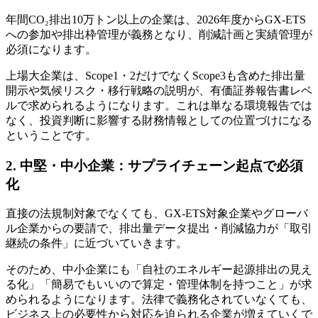
年間CO₂排出10万トン以上の企業は、2026年度からGX-ETS
への参加や排出枠管理が義務となり、削減計画と実績管理が
必須になります。
上場大企業は、Scope1・2だけでなくScope3も含めた排出量
開示や気候リスク・移行戦略の説明が、有価証券報告書レベ
ルで求められるようになります。これは単なる環境報告では
なく、投資判断に影響する財務情報としての位置づけになる
ということです。
2. 中堅・中小企業：サプライチェーン起点で必須
化
直接の法規制対象でなくても、GX-ETS対象企業やグローバ
ル企業からの要請で、排出量データ提出・削減協力が「取引
継続の条件」に近づいていきます。
そのため、中小企業にも「自社のエネルギー起源排出の見え
る化」「簡易でもいいので算定・管理体制を持つこと」が求
められるようになります。法律で義務化されていなくても、
ビジネス上の必要性から対応を迫られる企業が増えていくで