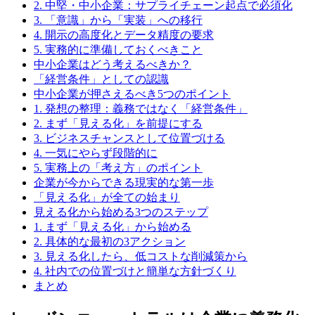
2. 中堅・中小企業：サプライチェーン起点で必須化
3. 「意識」から「実装」への移行
4. 開示の高度化とデータ精度の要求
5. 実務的に準備しておくべきこと
中小企業はどう考えるべきか？
「経営条件」としての認識
中小企業が押さえるべき5つのポイント
1. 発想の整理：義務ではなく「経営条件」
2. まず「見える化」を前提にする
3. ビジネスチャンスとして位置づける
4. 一気にやらず段階的に
5. 実務上の「考え方」のポイント
企業が今からできる現実的な第一歩
「見える化」が全ての始まり
見える化から始める3つのステップ
1. まず「見える化」から始める
2. 具体的な最初の3アクション
3. 見える化したら、低コストな削減策から
4. 社内での位置づけと簡単な方針づくり
まとめ