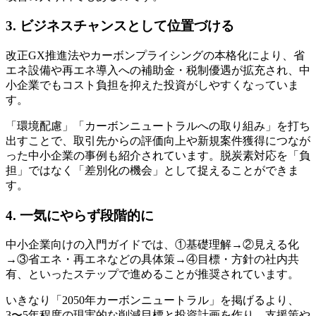
3. ビジネスチャンスとして位置づける
改正GX推進法やカーボンプライシングの本格化により、省
エネ設備や再エネ導入への補助金・税制優遇が拡充され、中
小企業でもコスト負担を抑えた投資がしやすくなっていま
す。
「環境配慮」「カーボンニュートラルへの取り組み」を打ち
出すことで、取引先からの評価向上や新規案件獲得につなが
った中小企業の事例も紹介されています。脱炭素対応を「負
担」ではなく「差別化の機会」として捉えることができま
す。
4. 一気にやらず段階的に
中小企業向けの入門ガイドでは、①基礎理解→②見える化
→③省エネ・再エネなどの具体策→④目標・方針の社内共
有、といったステップで進めることが推奨されています。
いきなり「2050年カーボンニュートラル」を掲げるより、
3〜5年程度の現実的な削減目標と投資計画を作り、支援策や