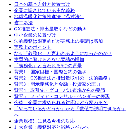
日本の基本方針と位置づけ
企業に課されている主な義務
地球温暖化対策推進法（温対法）
省エネ法
GX推進法・排出量取引などの動き
中小企業の位置づけ
法的義務は限定的だが実務上の要請は増加
実務上のポイント
なぜ「義務化」と言われるようになったのか？
実質的に避けられない要請の増加
「義務化」と言われる5つの背景
背景1：国家目標・国際公約の強さ
背景2：GX推進法と排出量取引の「法的義務」
背景3：開示義務化と金融・投資家の圧力
背景4：取引先・グローバル市場からの要請
背景5：メディア・コンサル・ベンダーの表現
今後、企業に求められる対応はどう変わる？
「やっているかどうか」から「数値で説明できるか」
へ
企業規模別に見る今後の対応
1. 大企業：義務対応と戦略レベルへ