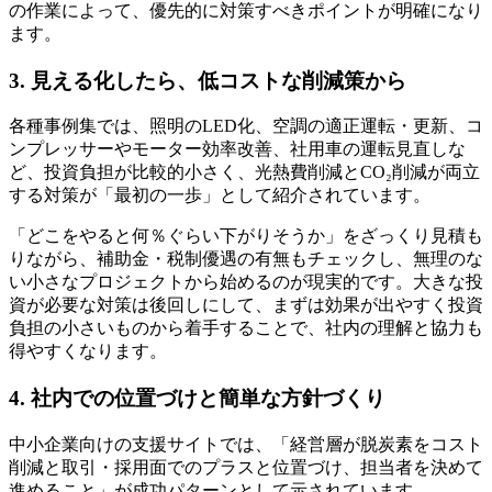
の作業によって、優先的に対策すべきポイントが明確になり
ます。
3. 見える化したら、低コストな削減策から
各種事例集では、照明のLED化、空調の適正運転・更新、コ
ンプレッサーやモーター効率改善、社用車の運転見直しな
ど、投資負担が比較的小さく、光熱費削減とCO₂削減が両立
する対策が「最初の一歩」として紹介されています。
「どこをやると何％ぐらい下がりそうか」をざっくり見積も
りながら、補助金・税制優遇の有無もチェックし、無理のな
い小さなプロジェクトから始めるのが現実的です。大きな投
資が必要な対策は後回しにして、まずは効果が出やすく投資
負担の小さいものから着手することで、社内の理解と協力も
得やすくなります。
4. 社内での位置づけと簡単な方針づくり
中小企業向けの支援サイトでは、「経営層が脱炭素をコスト
削減と取引・採用面でのプラスと位置づけ、担当者を決めて
進めること」が成功パターンとして示されています。