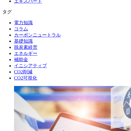
エキスパート
タグ
電力知識
コラム
カーボンニュートラル
基礎知識
脱炭素経営
エネルギー
補助金
イニシアティブ
CO2削減
CO2可視化