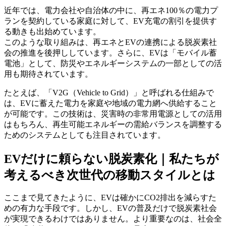
近年では、電力会社や自治体の中に、再エネ100％の電力プ
ランを契約している家庭に対して、EV充電の割引を提供す
る動きも出始めています。
このような取り組みは、再エネとEVの連携による脱炭素社
会の推進を後押ししています。さらに、EVは「モバイル蓄
電池」として、防災やエネルギーシステムの一部としての活
用も期待されています。
たとえば、「V2G（Vehicle to Grid）」と呼ばれる仕組みで
は、EVに蓄えた電力を家庭や地域の電力網へ供給すること
が可能です。この技術は、災害時の非常用電源としての活用
はもちろん、再生可能エネルギーの需給バランスを調整する
ためのシステムとしても注目されています。
EVだけに頼らない脱炭素化｜私たちが
考えるべき次世代の移動スタイルとは
ここまで見てきたように、EVは確かにCO2排出を減らすた
めの有力な手段です。しかし、EVの普及だけで脱炭素社会
が実現できるわけではありません。より重要なのは、社会全