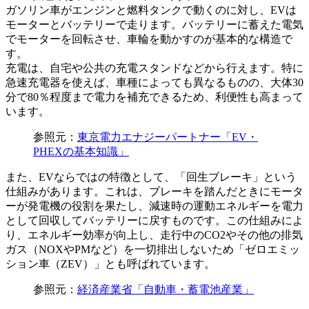
ガソリン車がエンジンと燃料タンクで動くのに対し、EVは
モーターとバッテリーで走ります。バッテリーに蓄えた電気
でモーターを回転させ、車輪を動かすのが基本的な構造で
す。
充電は、自宅や公共の充電スタンドなどから行えます。特に
急速充電器を使えば、車種によっても異なるものの、大体30
分で80％程度まで電力を補充できるため、利便性も高まって
います。
参照元：
東京電力エナジーパートナー「EV・
PHEXの基本知識」
また、EVならではの特徴として、「回生ブレーキ」という
仕組みがあります。これは、ブレーキを踏んだときにモータ
ーが発電機の役割を果たし、減速時の運動エネルギーを電力
として回収してバッテリーに戻すものです。この仕組みによ
り、エネルギー効率が向上し、走行中のCO2やその他の排気
ガス（NOXやPMなど）を一切排出しないため「ゼロエミッ
ション車（ZEV）」とも呼ばれています。
参照元：
経済産業省「自動車・蓄電池産業」