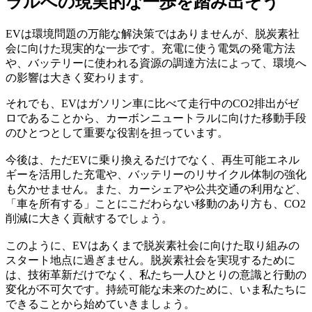
ラルへの現実的な一歩を踏み出そう
EVは環境問題の万能な解決策ではありませんが、脱炭素社
会に向けた現実的な一歩です。充電に使う電気の発電方法
や、バッテリーに使われる資源の調達方法によって、環境へ
の影響は大きく変わります。
それでも、EVはガソリン車に比べて走行中のCO2排出がゼ
ロであることから、カーボンニュートラルに向けた移動手段
のひとつとして重要な役割を担っています。
今後は、ただEVに乗り換えるだけでなく、再生可能エネル
ギーを活用した充電や、バッテリーのリサイクル体制の強化
も欠かせません。また、カーシェアや公共交通の利用など、
「車を所有する」ことにこだわらない移動のあり方も、CO2
削減に大きく貢献するでしょう。
このように、EVはあくまで脱炭素社会に向けた取り組みの
スタート地点に過ぎません。脱炭素社会を実現するために
は、技術革新だけでなく、私たち一人ひとりの意識と行動の
変化が不可欠です。持続可能な未来のために、いま私たちに
できることから始めていきましょう。