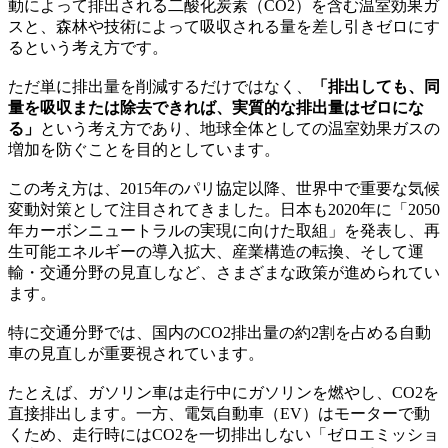
動によって排出される二酸化炭素（CO2）を含む温室効果ガ
スと、森林や技術によって吸収される量を差し引きゼロにす
るという考え方です。
ただ単に排出量を削減するだけではなく、
「排出しても、同
量を吸収または除去できれば、実質的な排出量はゼロにな
る」
という考え方であり、地球全体としての温室効果ガスの
増加を防ぐことを目的としています。
この考え方は、2015年のパリ協定以降、世界中で重要な気候
変動対策として注目されてきました。日本も2020年に「2050
年カーボンニュートラルの実現に向けた取組」を発表し、再
生可能エネルギーの導入拡大、産業構造の転換、そして運
輸・交通分野の見直しなど、さまざまな政策が進められてい
ます。
特に交通分野では、国内のCO2排出量の約2割を占める自動
車の見直しが重要視されています。
たとえば、ガソリン車は走行中にガソリンを燃やし、CO2を
直接排出します。一方、電気自動車（EV）はモーターで動
くため、走行時にはCO2を一切排出しない「ゼロエミッショ