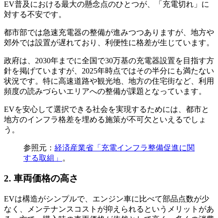
EV普及における最大の懸念点のひとつが、「充電切れ」に
対する不安です。
都市部では急速充電器の整備が進みつつありますが、地方や
郊外では設置が遅れており、利便性に格差が生じています。
政府は、2030年までに全国で30万基の充電器設置を目指す方
針を掲げていますが、2025年時点ではその半分にも満たない
状況です。特に高速道路や観光地、地方の住宅街など、利用
頻度の読みづらいエリアへの整備が課題となっています。
EVを安心して選択できる社会を実現するためには、都市と
地方のインフラ格差を埋める施策が不可欠といえるでしょ
う。
参照元：
経済産業省
「
充電インフラ整備促進に関
する取組
」
。
2. 車両価格の高さ
EVは構造がシンプルで、エンジン車に比べて部品点数が少
なく、メンテナンスコストが抑えられるというメリットがあ