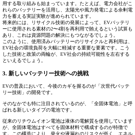
用する取り組みも始まっています。たとえば、電力会社がこ
れらのバッテリーを活用し、太陽光や風力発電による余剰電
力を蓄える実証実験が進められています。
将来的には、リサイクル技術の発展によって、EVバッテリ
ーに使用される素材の2〜4割を再利用で賄えるという試算も
あり、これは資源問題の解決にもつながるでしょう。
このように、使用済みバッテリーのリサイクルと再利用は、
EV社会の環境負荷を大幅に軽減する重要な要素です。こう
した技術と政策の両輪が、EV社会の持続可能性を左右する
といえるでしょう。
3. 新しいバッテリー技術への挑戦
EVの普及において、今後のカギを握るのが「次世代バッテ
リー技術」の開発です。
そのなかでも特に注目されているのが、「全固体電池」と呼
ばれる新しいタイプの電池です。
従来のリチウムイオン電池は液体の電解質を使用しています
が、全固体電池はすべてを固体材料で構成するのが特徴で
す。この構造により、発火や液漏れのリスクが低く、エネル