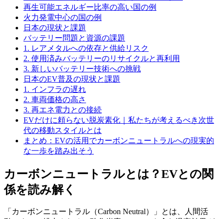
再生可能エネルギー比率の高い国の例
火力発電中心の国の例
日本の現状と課題
バッテリー問題と資源の課題
1. レアメタルへの依存と供給リスク
2. 使用済みバッテリーのリサイクルと再利用
3. 新しいバッテリー技術への挑戦
日本のEV普及の現状と課題
1. インフラの遅れ
2. 車両価格の高さ
3. 再エネ電力との接続
EVだけに頼らない脱炭素化｜私たちが考えるべき次世
代の移動スタイルとは
まとめ：EVの活用でカーボンニュートラルへの現実的
な一歩を踏み出そう
カーボンニュートラルとは？EVとの関
係を読み解く
「カーボンニュートラル（Carbon Neutral）」とは、人間活