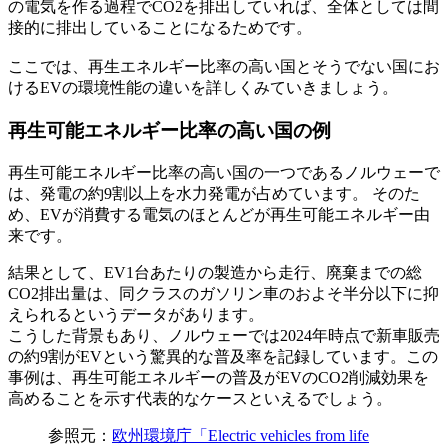
の電気を作る過程でCO2を排出していれば、全体としては間
接的に排出していることになるためです。
ここでは、再生エネルギー比率の高い国とそうでない国にお
けるEVの環境性能の違いを詳しくみていきましょう。
再生可能エネルギー比率の高い国の例
再生可能エネルギー比率の高い国の一つであるノルウェーで
は、発電の約9割以上を水力発電が占めています。 そのた
め、EVが消費する電気のほとんどが再生可能エネルギー由
来です。
結果として、EV1台あたりの製造から走行、廃棄までの総
CO2排出量は、同クラスのガソリン車のおよそ半分以下に抑
えられるというデータがあります。
こうした背景もあり、ノルウェーでは2024年時点で新車販売
の約9割がEVという驚異的な普及率を記録しています。この
事例は、再生可能エネルギーの普及がEVのCO2削減効果を
高めることを示す代表的なケースといえるでしょう。
参照元：
欧州環境庁「Electric vehicles from life