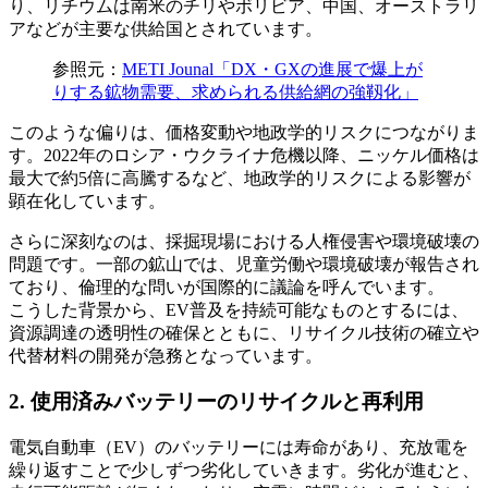
り、リチウムは南米のチリやボリビア、中国、オーストラリ
アなどが主要な供給国とされています。
参照元：
METI Jounal
「
DX・GXの進展で爆上が
りする鉱物需要、求められる供給網の強靱化
」
このような偏りは、価格変動や地政学的リスクにつながりま
す。2022年のロシア・ウクライナ危機以降、ニッケル価格は
最大で約5倍に高騰するなど、地政学的リスクによる影響が
顕在化しています。
さらに深刻なのは、採掘現場における人権侵害や環境破壊の
問題です。一部の鉱山では、児童労働や環境破壊が報告され
ており、倫理的な問いが国際的に議論を呼んでいます。
こうした背景から、EV普及を持続可能なものとするには、
資源調達の透明性の確保とともに、リサイクル技術の確立や
代替材料の開発が急務となっています。
2. 使用済みバッテリーのリサイクルと再利用
電気自動車（EV）のバッテリーには寿命があり、充放電を
繰り返すことで少しずつ劣化していきます。劣化が進むと、