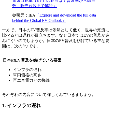
電気自動車（EV）の動向は？普及率から総台
数、販売台数まで解説」
参照元：IEA
「Explore and download the full data
behind the Global EV Outlook」
一方で、日本のEV普及率は依然として低く、世界の潮流に
比べると出遅れが目立ちます。なぜ日本ではEVの普及が進
みにくいのでしょうか。日本のEV普及を妨げている主な要
因は、次の3つです。
日本のEV普及を妨げている要因
インフラの遅れ
車両価格の高さ
再エネ電力との接続
それぞれの内容について詳しくみていきましょう。
1. インフラの遅れ