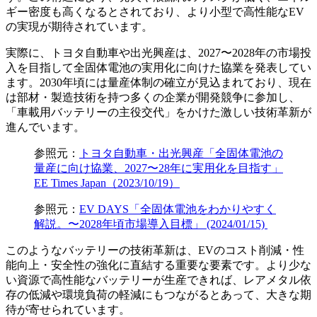
ギー密度も高くなるとされており、より小型で高性能なEV
の実現が期待されています。
実際に、トヨタ自動車や出光興産は、2027〜2028年の市場投
入を目指して全固体電池の実用化に向けた協業を発表してい
ます。2030年頃には量産体制の確立が見込まれており、現在
は部材・製造技術を持つ多くの企業が開発競争に参加し、
「車載用バッテリーの主役交代」をかけた激しい技術革新が
進んでいます。
参照元：
トヨタ自動車・出光興産「全固体電池の
量産に向け協業、2027〜28年に実用化を目指す」
EE Times Japan（2023/10/19）
参照元：
EV DAYS「全固体電池をわかりやすく
解説。〜2028年頃市場導入目標」 (2024/01/15)
このようなバッテリーの技術革新は、EVのコスト削減・性
能向上・安全性の強化に直結する重要な要素です。より少な
い資源で高性能なバッテリーが生産できれば、レアメタル依
存の低減や環境負荷の軽減にもつながるとあって、大きな期
待が寄せられています。