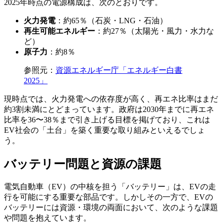
2025年時点の電源構成は、次のとおりです。
火力発電
：約65％（石炭・LNG・石油）
再生可能エネルギー
：約27％（太陽光・風力・水力な
ど）
原子力
：約8％
参照元：
資源エネルギー庁「エネルギー白書
2025」
現時点では、火力発電への依存度が高く、再エネ比率はまだ
約3割未満にとどまっています。政府は2030年までに再エネ
比率を36〜38％まで引き上げる目標を掲げており、これは
EV社会の「土台」を築く重要な取り組みといえるでしょ
う。
バッテリー問題と資源の課題
電気自動車（EV）の中核を担う「バッテリー」は、EVの走
行を可能にする重要な部品です。しかしその一方で、EVの
バッテリーには資源・環境の両面において、次のような課題
や問題を抱えています。