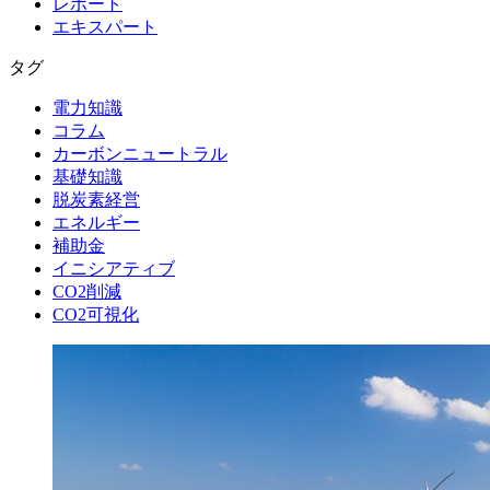
レポート
エキスパート
タグ
電力知識
コラム
カーボンニュートラル
基礎知識
脱炭素経営
エネルギー
補助金
イニシアティブ
CO2削減
CO2可視化