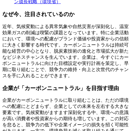
ン成長戦略（環境省）
なぜ今、注目されているのか
近年、気候変動による異常気象や自然災害が深刻化し、温室
効果ガスの削減は喫緊の課題となっています。特に企業活動
において、環境への配慮がブランド価値や投資家からの信頼
に大きく影響する時代です。カーボンニュートラルは持続可
能な経営の中心となり、脱炭素技術の進化と市場拡大が新た
なビジネスチャンスを生んでいます。企業は、今すぐにカー
ボンニュートラルに向けた目標設定や実行計画を策定し、早
期に取り組むことで、競争力の維持・向上と次世代のチャン
スを手に入れることができます。
企業が「カーボンニュートラル」を目指す理由
企業がカーボンニュートラルに取り組むことは、ただの環境
への配慮にとどまらず、企業としての未来を左右する大きな
要素です。気候変動がますます深刻化する中、環境への意識
が高い消費者や投資家からの期待も増しています。この対応
を怠ると、競争力の低下や企業イメージの損失を招く可能性
があります。一方で、環境負荷を減らす取り組みを通じて、