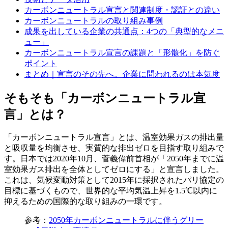
カーボンニュートラル宣言と関連制度・認証との違い
カーボンニュートラルの取り組み事例
成果を出している企業の共通点：4つの「典型的なメニ
ュー」
カーボンニュートラル宣言の課題と「形骸化」を防ぐ
ポイント
まとめ｜宣言のその先へ。企業に問われるのは本気度
そもそも「カーボンニュートラル宣
言」とは？
「カーボンニュートラル宣言」とは、温室効果ガスの排出量
と吸収量を均衡させ、実質的な排出ゼロを目指す取り組みで
す。日本では2020年10月、菅義偉前首相が「2050年までに温
室効果ガス排出を全体としてゼロにする」と宣言しました。
これは、気候変動対策として2015年に採択されたパリ協定の
目標に基づくもので、世界的な平均気温上昇を1.5℃以内に
抑えるための国際的な取り組みの一環です。
参考：
2050年カーボンニュートラルに伴うグリー