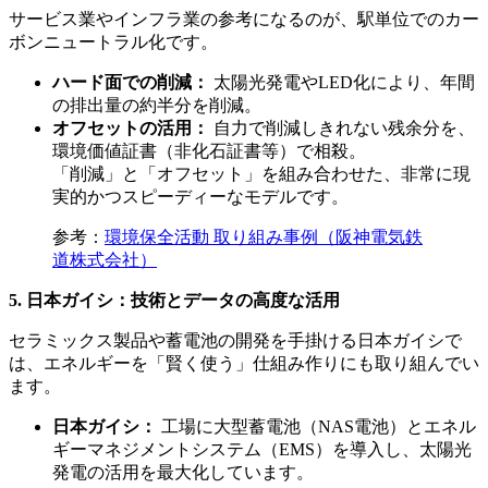
サービス業やインフラ業の参考になるのが、駅単位でのカー
ボンニュートラル化です。
ハード面での削減：
太陽光発電やLED化により、年間
の排出量の約半分を削減。
オフセットの活用：
自力で削減しきれない残余分を、
環境価値証書（非化石証書等）で相殺。
「削減」と「オフセット」を組み合わせた、非常に現
実的かつスピーディーなモデルです。
参考：
環境保全活動 取り組み事例（阪神電気鉄
道株式会社）
5. 日本ガイシ：技術とデータの高度な活用
セラミックス製品や蓄電池の開発を手掛ける日本ガイシで
は、エネルギーを「賢く使う」仕組み作りにも取り組んでい
ます。
日本ガイシ：
工場に大型蓄電池（NAS電池）とエネル
ギーマネジメントシステム（EMS）を導入し、太陽光
発電の活用を最大化しています。