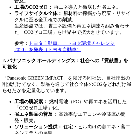
普及。
工場のCO2ゼロ：
再エネ導入と徹底した省エネ。
ライフサイクル全体：
原材料の採掘から廃棄・リサイ
クルに至る全工程での削減。
生産拠点では、省エネ設備と再エネ調達を組み合わせ
た「CO2ゼロ工場」を世界中で拡大させています。
参考：
トヨタ自動車、「トヨタ環境チャレンジ
2050」を発表（トヨタ自動車）
2. パナソニック ホールディングス：社会への「貢献量」を
可視化
「Panasonic GREEN IMPACT」を掲げる同社は、自社排出の
削減だけでなく、製品を通じて社会全体のCO2をどれだけ減
らせたかを定量化しています。
工場の脱炭素：
燃料電池（FC）や再エネを活用した
「CO2ゼロ工場」化。
省エネ製品の普及：
高効率なエアコンや冷蔵庫の開
発・販売。
ソリューション提供：
住宅・ビル向けの創エネ・蓄エ
ネシステムの展開。