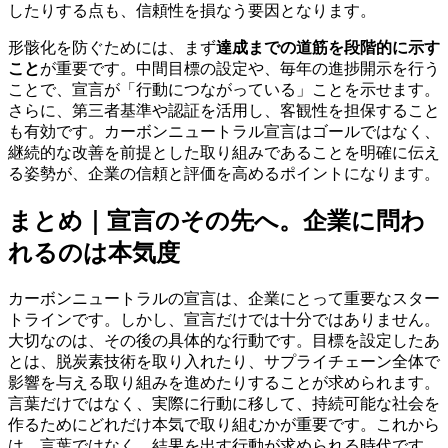
したりする点も、信頼性を損なう要因となります。
形骸化を防ぐためには、まず
達成までの道筋を段階的に示す
こと
が重要です。中間目標の設定や、毎年の進捗開示を行う
ことで、宣言が「行動につながっている」ことを示せます。
さらに、第三者基準や認証を活用し、客観性を担保すること
も有効です。カーボンニュートラル宣言はゴールではなく、
継続的な改善を前提とした取り組みであることを明確に伝え
る姿勢が、企業の信頼と評価を高めるポイントになります。
まとめ｜宣言のその先へ。企業に問わ
れるのは本気度
カーボンニュートラルの宣言は、企業にとって重要なスター
トラインです。しかし、宣言だけでは十分ではありません。
大切なのは、その後の具体的な行動です。目標を設定したあ
とは、脱炭素技術を取り入れたり、サプライチェーン全体で
影響を与える取り組みを進めたりすることが求められます。
言葉だけではなく、実際に行動に移して、持続可能な社会を
作るためにどれだけ本気で取り組むかが重要です。これから
は、言葉ではなく、結果を出す行動が求められる時代です。