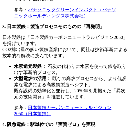
参考：
パナソニックグリーンインパクト（パナソ
ニックホールディングス株式会社）
3. 日本製鉄：製造プロセスそのものの「再発明」
日本製鉄は「日本製鉄カーボンニュートラルビジョン2050」
を掲げています。
CO2排出量の多い製鉄産業において、同社は技術革新による
抜本的な解決に挑んでいます。
水素還元製鉄：
石炭の代わりに水素を使って鉄を取り
出す革新的プロセス。
大型電炉の活用：
既存の高炉プロセスから、より低炭
素な電炉による高級鋼製造へシフト。
既存設備の効率化と並行し、2050年を見据えた「異次
元の技術開発」を推進しています。
参考：
日本製鉄カーボンニュートラルビジョン
2050（日本製鉄）
4. 阪急電鉄：駅単位での「実質ゼロ」を実現