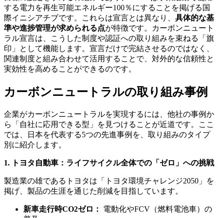
する電力を再生可能エネルギー100％にすることを掲げる国
際イニシアチブです。これらは宣言とは異なり、
具体的な基
準や進捗管理が求められる点
が特徴です。カーボンニュート
ラル宣言は、こうした制度や認証への取り組みを束ねる「旗
印」として機能します。宣言だけで完結させるのではなく、
関連制度と組み合わせて活用することで、対外的な信頼性と
実効性を高めることができるのです。
カーボンニュートラルの取り組み事例
企業がカーボンニュートラルを実現するには、他社の事例か
ら「自社に応用できる型」を見つけることが近道です。ここ
では、日本を代表する5つの先進事例を、取り組みのタイプ
別に紹介します。
1. トヨタ自動車：ライフサイクル全体での「ゼロ」への挑戦
製造業の雄であるトヨタは「トヨタ環境チャレンジ2050」を
掲げ、製品の生涯を通じた削減を目指しています。
新車走行時CO2ゼロ：
電動化やFCV（燃料電池車）の