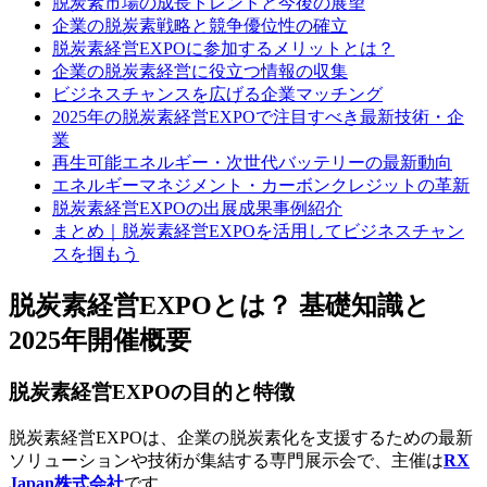
脱炭素市場の成長トレンドと今後の展望
企業の脱炭素戦略と競争優位性の確立
脱炭素経営EXPOに参加するメリットとは？
企業の脱炭素経営に役立つ情報の収集
ビジネスチャンスを広げる企業マッチング
2025年の脱炭素経営EXPOで注目すべき最新技術・企
業
再生可能エネルギー・次世代バッテリーの最新動向
エネルギーマネジメント・カーボンクレジットの革新
脱炭素経営EXPOの出展成果事例紹介
まとめ｜脱炭素経営EXPOを活用してビジネスチャン
スを掴もう
脱炭素経営EXPOとは？ 基礎知識と
2025年開催概要
脱炭素経営EXPOの目的と特徴
脱炭素経営EXPOは、企業の脱炭素化を支援するための最新
ソリューションや技術が集結する専門展示会で、主催は
RX
Japan株式会社
です。