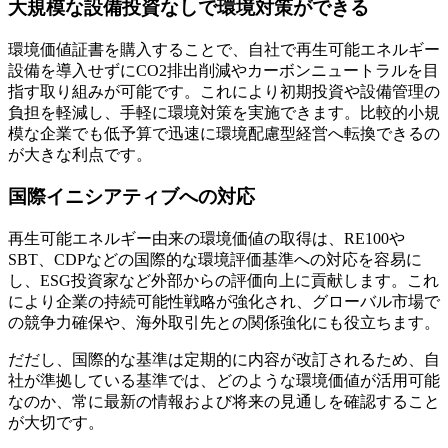
大規模な設備投資なしで環境対策ができる
環境価値証書を購入することで、自社で再生可能エネルギー
設備を導入せずにCO2排出削減やカーボンニュートラルを目
指す取り組みが可能です。これにより初期投資や設備管理の
負担を軽減し、手軽に環境対策を実施できます。比較的小規
模な企業でも低予算で迅速に環境配慮型経営へ転換できるの
が大きな利点です。
国際イニシアティブへの対応
再生可能エネルギー由来の環境価値の取得は、RE100や
SBT、CDPなどの国際的な環境評価基準への対応を容易に
し、ESG投資家など外部からの評価向上に貢献します。これ
により企業の持続可能性戦略が強化され、グローバル市場で
の競争力確保や、海外取引先との関係強化にも役立ちます。
だだし、国際的な基準は定期的に内容が改訂されるため、自
社が準拠している基準では、どのような環境価値が活用可能
なのか、常に最新の情報および将来の見通しを確認すること
が大切です。