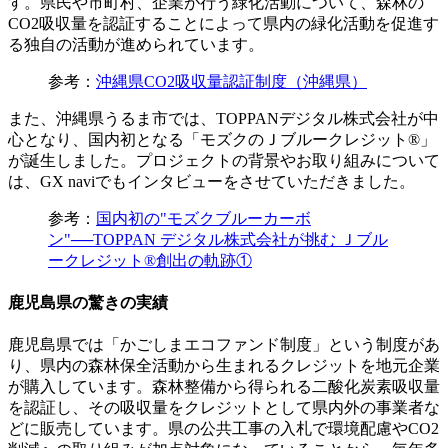
す。県民や市町村、企業が行う緑化活動について、森林の
CO2吸収量を認証することによって県内の緑化活動を促進す
る独自の活動が進められています。
参考：
沖縄県CO2吸収量認証制度（沖縄県）
また、沖縄県うるま市では、TOPPANデジタル株式会社が中
心となり、国内初となる「モズクのＪブルークレジット®」
が誕生しました。プロジェクトの背景やお取り組みについて
は、GX naviでもインタビューをさせていただきました。
参考：
国内初の"モズクブルーカーボ
ン"──TOPPAN デジタル株式会社が挑む Ｊブル
ークレジット®創出の軌跡①
鹿児島県の驚きの実績
鹿児島県では「かごしまエコファンド制度」という制度があ
り、県内の森林保全活動から生まれるクレジットを地元企業
が購入しています。森林整備から得られる二酸化炭素吸収量
を認証し、その吸収量をクレジットとして県内外の事業者な
どに販売しています。県の公共工事の入札で環境配慮やCO2