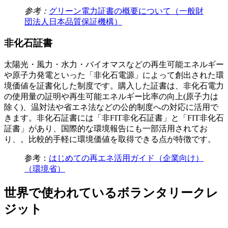
参考：
グリーン電力証書の概要について（一般財
団法人日本品質保証機構）
非化石証書
太陽光・風力・水力・バイオマスなどの再生可能エネルギー
や原子力発電といった「非化石電源」によって創出された環
境価値を証書化した制度です。購入した証書は、非化石電力
の使用量の証明や再生可能エネルギー比率の向上(原子力は
除く)、温対法や省エネ法などの公的制度への対応に活用で
きます。非化石証書には「非FIT非化石証書」と「FIT非化石
証書」があり、国際的な環境報告にも一部活用されてお
り、。比較的手軽に環境価値を取得できる点が特徴です。
参考：
はじめての再エネ活用ガイド（企業向け）
（環境省）
世界で使われているボランタリークレ
ジット