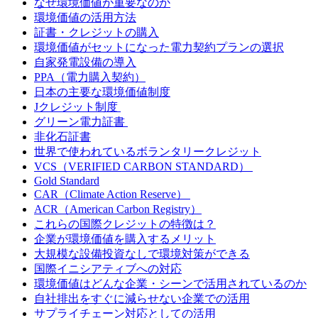
なぜ環境価値が重要なのか
環境価値の活用方法
証書・クレジットの購入
環境価値がセットになった電力契約プランの選択
自家発電設備の導入
PPA（電力購入契約）
日本の主要な環境価値制度
Jクレジット制度
グリーン電力証書
非化石証書
世界で使われているボランタリークレジット
VCS（VERIFIED CARBON STANDARD）
Gold Standard
CAR（Climate Action Reserve）
ACR（American Carbon Registry）
これらの国際クレジットの特徴は？
企業が環境価値を購入するメリット
大規模な設備投資なしで環境対策ができる
国際イニシアティブへの対応
環境価値はどんな企業・シーンで活用されているのか
自社排出をすぐに減らせない企業での活用
サプライチェーン対応としての活用