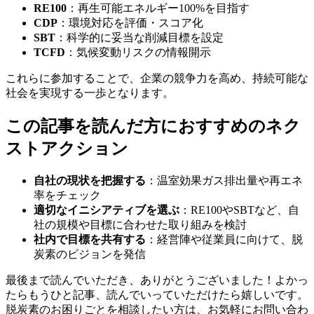
RE100
：再生可能エネルギー100%を目指す
CDP
：環境対応を評価・スコア化
SBT
：科学的に妥当な削減目標を設定
TCFD
：気候変動リスクの情報開示
これらに参加することで、企業の競争力を高め、持続可能な
社会を実現する一歩となります。
この記事を読んだ方におすすめのネク
ストアクション
自社の現状を把握する
：温室効果ガス排出量や再エネ
率をチェック
適切なイニシアティブを選ぶ
：RE100やSBTなど、自
社の規模や目標に合わせた取り組みを検討
社内で目標を共有する
：経営陣や従業員に向けて、脱
炭素のビジョンを発信
最後まで読んでいただき、ありがとうございました！よかっ
たらもうひと記事、読んでいっていただけたら嬉しいです。
脱炭素のお困りごとを相談したい方は、お気軽にお問い合わ