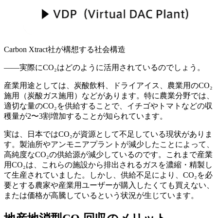
Carbon Xtract社が構想する社会構造
——実際にCO₂はどのように活用されているのでしょう。
産業用途としては、炭酸飲料、ドライアイス、農業用のCO₂
施用（炭酸ガス施用）などがあります。特に農業分野では、
適切な量のCO₂を供給することで、イチゴやトマトなどの収
穫量が2〜3割増加することが知られています。
実は、日本ではCO₂が資源として不足している現状がありま
す。製油所やアンモニアプラントが減少したことによって、
高純度なCO₂の供給源が減少しているのです。これまで産業
用CO₂は、これらの施設から排出されるガスを濃縮・精製し
て生産されていました。しかし、供給不足により、CO₂を必
要とする農家や産業用ユーザーが購入したくても買えない、
または価格が高騰しているという状況が生じています。