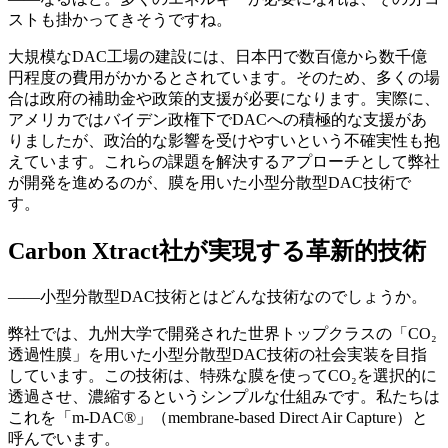
ストも掛かってきそうですね。
大規模なDAC工場の建設には、日本円で数百億から数千億
円程度の費用がかかるとされています。そのため、多くの場
合は政府の補助金や政策的支援が必要になります。実際に、
アメリカではバイデン政権下でDACへの積極的な支援があ
りましたが、政治的な影響を受けやすいという不確実性も抱
えています。これらの課題を解決するアプローチとして弊社
が開発を進めるのが、膜を用いた小型分散型DAC技術で
す。
Carbon Xtract社が実現する革新的技術
——小型分散型DAC技術とはどんな技術なのでしょうか。
弊社では、九州大学で開発された世界トップクラスの「CO₂
透過性膜」を用いた小型分散型DAC技術の社会実装を目指
しています。この技術は、特殊な膜を使ってCO₂を選択的に
透過させ、濃縮するというシンプルな仕組みです。私たちは
これを「m-DAC®」（membrane-based Direct Air Capture）と
呼んでいます。