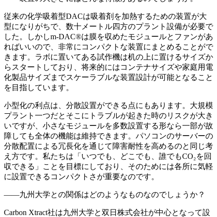
従来の化学吸着型DACは吸着剤を加熱するための装置が大
型になりがちで、数十メートル四方のプラント設備が必要で
した。しかしm-DAC®は膜を収めたモジュールとファンがあ
ればいいので、非常にコンパクトな装置にまとめることがで
きます。ラボに置いてある試作機は机の上に置けるサイズか
らスタートしており、将来的にはコンテナサイズや家庭用電
化製品サイズまでスケーラブルな装置設計が可能となること
を目指しています。
小型化の利点は、分散設置ができる点にもあります。大規模
プラント一つだとそこにトラブルが起きた時のリスクが大き
いですが、小さなモジュールを多数設置する形なら一部が故
障しても全体の機能は維持できます。パソコンのサーバーの
分散配置による冗長化を通じて障害耐性を高めるのと同じ考
え方です。私たちは「いつでも、どこでも、誰でもCO₂を回
収できる」ことを目標にしており、そのためには各所に気軽
に設置できるコンパクトさが重要なのです。
——九州大学との関係はどのようなものなのでしょうか？
Carbon Xtract社は九州大学と双日株式会社が中心となって設