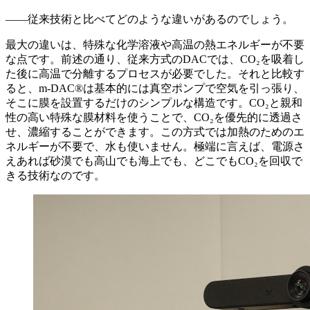
——従来技術と比べてどのような違いがあるのでしょう。
最大の違いは、特殊な化学溶液や高温の熱エネルギーが不要
な点です。前述の通り、従来方式のDACでは、CO₂を吸着し
た後に高温で分離するプロセスが必要でした。それと比較す
ると、m-DAC®は基本的には真空ポンプで空気を引っ張り、
そこに膜を設置するだけのシンプルな構造です。CO₂と親和
性の高い特殊な膜材料を使うことで、CO₂を優先的に透過さ
せ、濃縮することができます。この方式では加熱のためのエ
ネルギーが不要で、水も使いません。極端に言えば、電源さ
えあれば砂漠でも高山でも海上でも、どこでもCO₂を回収で
きる技術なのです。