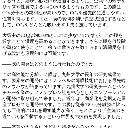
ふるうと、細かい砂だけが通過するように、空気中の分子を
サイズや性質でふるいにかけるようなものです。この膜は
CO₂分子との親和性が高いので、CO₂を優先的に通しやすい
性質を持ちます。また、膜の裏側を弱い真空状態にするなど
して、CO₂をどんどん吸い出す工夫も施しています。
大気中のCO₂は約0.04%と非常に少ないのですが、この膜を
通すことで濃度を高めることができます。さらに膜を何段階
か重ねて使うことで、徐々に数％から数十％まで濃縮度を上
げる設計も原理的には可能です。
——膜の開発はどのように行われたのですか。
この高性能な分離ナノ膜は、九州大学の長年の研究成果で
す。膜素材の開発にはナノレベルの薄膜技術における最先端
のノウハウが詰まっています。九州大学の研究チームとベン
チャー企業のナノメンブレン社を中心としたコンソーシアム
が開発に取り組んで来ました。近年は、商業化を見据えた量
産プロセスも開発中です。この膜は従来のCO₂分離膜に比べ
ても圧倒的にCO₂を通す能力が高く、それにより「空気のろ
過でCO₂を回収する」という世界初の技術を実現しました。
——装置の大きさにはどんな特徴があるのでしょうか。