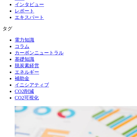
インタビュー
レポート
エキスパート
タグ
電力知識
コラム
カーボンニュートラル
基礎知識
脱炭素経営
エネルギー
補助金
イニシアティブ
CO2削減
CO2可視化