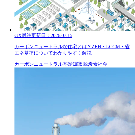
GX
最終更新日：
2026.07.15
カーボンニュートラルな住宅とは？ZEH・LCCM・省
エネ基準についてわかりやすく解説
カーボンニュートラル
基礎知識
脱炭素社会