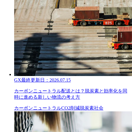
GX
最終更新日：
2026.07.15
カーボンニュートラル配送とは？脱炭素と効率化を同
時に進める新しい物流の考え方
カーボンニュートラル
CO2削減
脱炭素社会