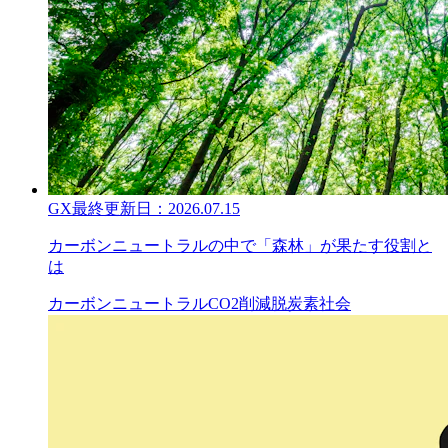
GX
最終更新日：
2026.07.15
カーボンニュートラルの中で「森林」が果たす役割と
は
カーボンニュートラル
CO2削減
脱炭素社会