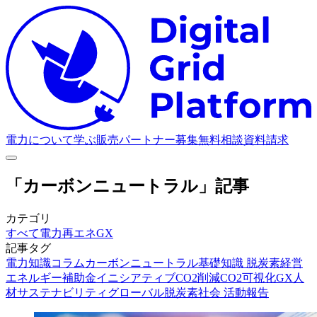
D
電力について学ぶ
販売パートナー募集
無料相談
資料請求
「カーボンニュートラル」記事
カテゴリ
すべて
電力
再エネ
GX
記事タグ
電力知識
コラム
カーボンニュートラル
基礎知識
脱炭素経営
エネルギー
補助金
イニシアティブ
CO2削減
CO2可視化
GX人
材
サステナビリティ
グローバル
脱炭素社会
活動報告