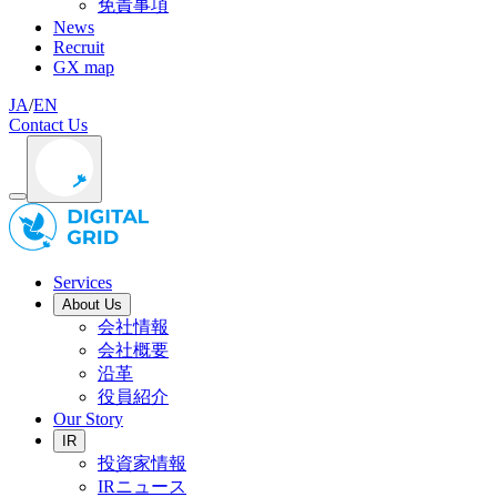
免責事項
News
Recruit
GX map
JA
/
EN
Contact Us
Services
About Us
会社情報
会社概要
沿革
役員紹介
Our Story
IR
投資家情報
IRニュース