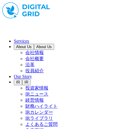
Services
About Us
About Us
会社情報
会社概要
沿革
役員紹介
Our Story
IR
IR
投資家情報
IRニュース
経営情報
財務ハイライト
IRカレンダー
IRライブラリ
よくあるご質問