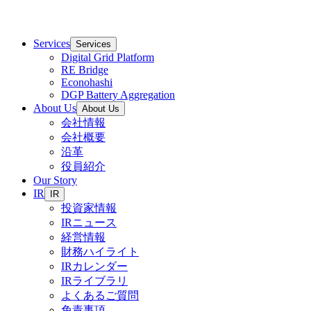
Services
Services
Digital Grid Platform
RE Bridge
Econohashi
DGP Battery Aggregation
About Us
About Us
会社情報
会社概要
沿革
役員紹介
Our Story
IR
IR
投資家情報
IRニュース
経営情報
財務ハイライト
IRカレンダー
IRライブラリ
よくあるご質問
免責事項