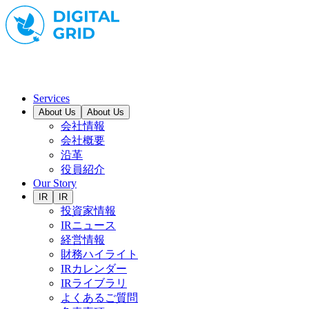
Services
About Us
About Us
会社情報
会社概要
沿革
役員紹介
Our Story
IR
IR
投資家情報
IRニュース
経営情報
財務ハイライト
IRカレンダー
IRライブラリ
よくあるご質問