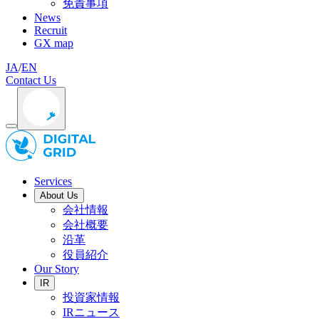
免責事項
News
Recruit
GX map
JA
/
EN
Contact Us
Services
About Us
会社情報
会社概要
沿革
役員紹介
Our Story
IR
投資家情報
IRニュース