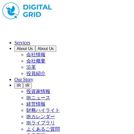
Services
About Us
About Us
会社情報
会社概要
沿革
役員紹介
Our Story
IR
IR
投資家情報
IRニュース
経営情報
財務ハイライト
IRカレンダー
IRライブラリ
よくあるご質問