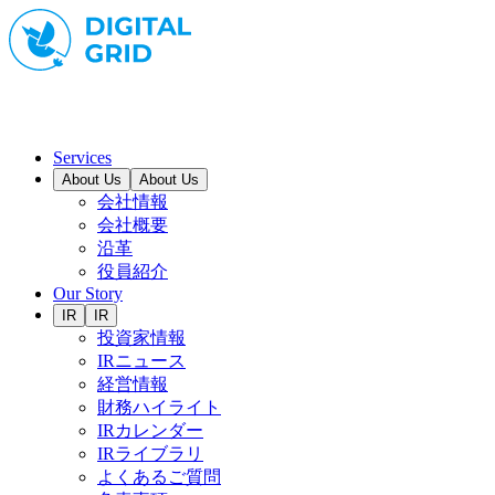
Services
About Us
About Us
会社情報
会社概要
沿革
役員紹介
Our Story
IR
IR
投資家情報
IRニュース
経営情報
財務ハイライト
IRカレンダー
IRライブラリ
よくあるご質問