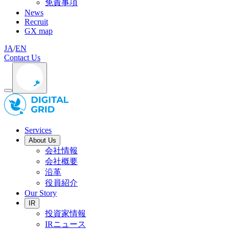
免責事項
News
Recruit
GX map
JA
/
EN
Contact Us
Services
About Us
会社情報
会社概要
沿革
役員紹介
Our Story
IR
投資家情報
IRニュース