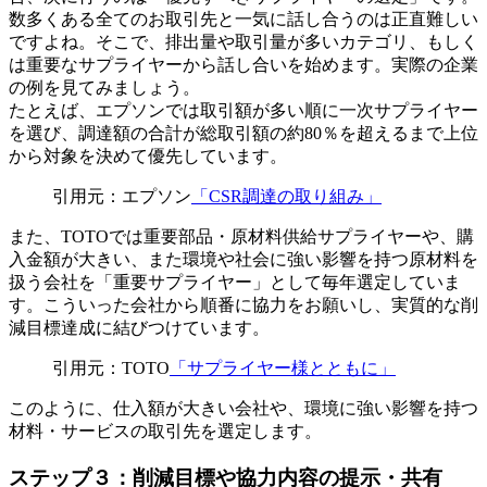
数多くある全てのお取引先と一気に話し合うのは正直難しい
ですよね。そこで、排出量や取引量が多いカテゴリ、もしく
は重要なサプライヤーから話し合いを始めます。実際の企業
の例を見てみましょう。
たとえば、エプソンでは取引額が多い順に一次サプライヤー
を選び、調達額の合計が総取引額の約80％を超えるまで上位
から対象を決めて優先しています。
引用元：エプソン
「CSR調達の取り組み」
また、TOTOでは重要部品・原材料供給サプライヤーや、購
入金額が大きい、また環境や社会に強い影響を持つ原材料を
扱う会社を「重要サプライヤー」として毎年選定していま
す。こういった会社から順番に協力をお願いし、実質的な削
減目標達成に結びつけています。
引用元：TOTO
「サプライヤー様とともに」
このように、仕入額が大きい会社や、環境に強い影響を持つ
材料・サービスの取引先を選定します。
ステップ３：削減目標や協力内容の提示・共有