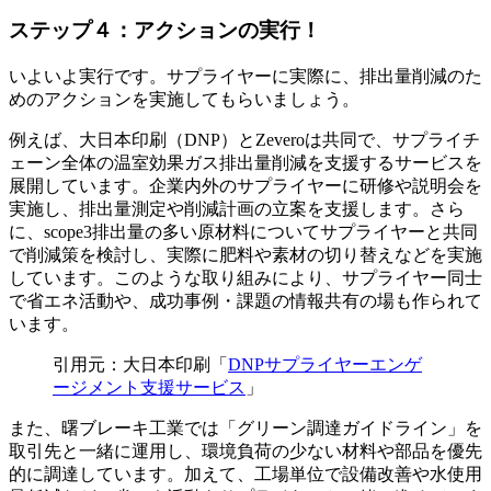
ステップ４：アクションの実行！
いよいよ実行です。サプライヤーに実際に、排出量削減のた
めのアクションを実施してもらいましょう。
例えば、大日本印刷（DNP）とZeveroは共同で、サプライチ
ェーン全体の温室効果ガス排出量削減を支援するサービスを
展開しています。企業内外のサプライヤーに研修や説明会を
実施し、排出量測定や削減計画の立案を支援します。さら
に、scope3排出量の多い原材料についてサプライヤーと共同
で削減策を検討し、実際に肥料や素材の切り替えなどを実施
しています。このような取り組みにより、サプライヤー同士
で省エネ活動や、成功事例・課題の情報共有の場も作られて
います。
引用元：大日本印刷「
DNPサプライヤーエンゲ
ージメント支援サービス
」
また、曙ブレーキ工業では「グリーン調達ガイドライン」を
取引先と一緒に運用し、環境負荷の少ない材料や部品を優先
的に調達しています。加えて、工場単位で設備改善や水使用