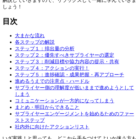
解説していきますので、リラックスして一緒に学んでいきま
しょう！
目次
大まかな流れ
各ステップの解説
ステップ１：排出量の分析
ステップ２：優先すべきサプライヤーの選定
ステップ３：削減目標や協力内容の提示・共有
ステップ４：アクションの実行！
ステップ５：進捗確認・成果把握・再アプローチ
進めるうえでの注意点・ハードル
サプライヤー側の理解度が低いままで進めようとして
しまう
コミュニケーションが一方的になってしまう
まとめ・明日からできること
サプライヤーエンゲージメントを始めるためのファー
ストステップ
社内外に向けたアクションリスト
いざ実践！と思っても、どこから手をつけてよいか迷う方も