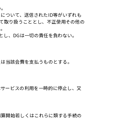
い。
スについて、送信されたID等がいずれも
して取り扱うこととし、不正使用その他の
い。
のとし、DGは一切の責任を負わない。
員は当該会費を支払うものとする。
本サービスの利用を一時的に停止し、又
清算開始若しくはこれらに類する手続の