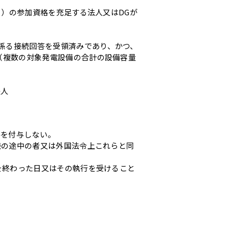
。）の参加資格を充足する法人又はDGが
係る接続回答を受領済みであり、かつ、
（複数の対象発電設備の合計の設備容量
法人
格を付与しない。
続の途中の者又は外国法令上これらと同
を終わった日又はその執行を受けること