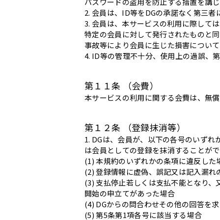
パスワードの盗用を防止する措置を講じ
2. 会員は、ID等をDGの承諾なく第
3. 会員は、本サービスの利用に際して
特定の会員に対して発行されたものと同
事故等により会員に生じた損害について
4. ID等の管理不十分、使用上の過誤
第１１条 （会費）
本サービスの利用に関する会費は、無償
第１２条 （登録抹消等）
1. DGは、会員が、以下の各号のい
は会員としての登録を抹消することがで
(1) 本規約のいずれかの条項に違反した
(2) 登録情報に虚偽、誤記又は記入漏
(3) 支払停止若しくは支払不能とな
開始の申立てがあった場合
(4) DGからの問合わせその他の回答
(5) 第5条第1項各号に該当する場合