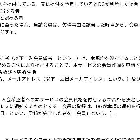
ビスを提供している、又は提供を予定しているとDGが判断した場合
該当する者
ると認める者
するに至った場合、当該会員は、欠格事由に該当した時点から、会
とする。
望する者（以下「入会希望者」という。）は、本規約を遵守するこ
定める方法により提出することで、本サービスの会員登録を申請
者名及び本店所在地
の氏名、メールアドレス（以下「届出メールアドレス」という。）及
づき、入会希望者への本サービスの会員資格を付与するか否かを決定
レスに通知するものとする。会員の登録は、DGが本項の通知を
日」といい、登録が完了した者を「会員」という。）。
場合、本サービスのシステム上で当該変更事項を遅滞なくDGに通知