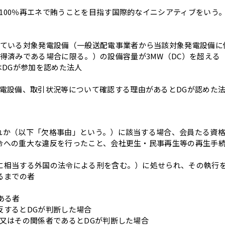
を100％再エネで賄うことを目指す国際的なイニシアティブをいう
ている対象発電設備（一般送配電事業者から当該対象発電設備に
得済みである場合に限る。）の設備容量が3MW（DC）を超える
はDGが参加を認めた法人
電設備、取引状況等について確認する理由があるとDGが認めた
いずれか（以下「欠格事由」という。）に該当する場合、会員たる資
係法令への重大な違反を行ったこと、会社更生・民事再生等の再生手
これに相当する外国の法令による刑を含む。）に処せられ、その執行
るまでの者
がある者
に反するとDGが判断した場合
た者又はその関係者であるとDGが判断した場合