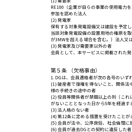
(1) 需要家
RE100（企業が自らの事業の使用電力
参加を認めた法人
(2) 発電家
保有する対象発電設備又は建設を予定し
当該対象発電設備の設置用地の権原を取
が3MWを超える場合を含む。）法人又
(3) 発電家及び需要家以外の者
会員として、本サービスに掲載された発
第５条 （欠格事由）
1. DGは、会員適格者が次の各号の
(1) 破産者で復権を得ないこと、関
様の手続きの途中の者
(2) 役員等関係者が禁錮以上の刑（
がないこととなった日から5年を経過す
(3) 法人格のない者
(4) 第12条に定める措置を受けたこと
(5) 会員が法令、公序良俗、社会倫理
(6) 会員が過去DGとの契約に違反し