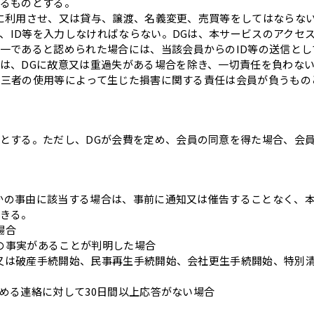
るものとする。
三者に利用させ、又は貸与、譲渡、名義変更、売買等をしてはならな
は、ID等を入力しなければならない。DGは、本サービスのアクセ
一であると認められた場合には、当該会員からのID等の送信と
は、DGに故意又は重過失がある場合を除き、一切責任を負わな
、第三者の使用等によって生じた損害に関する責任は会員が負うも
とする。ただし、DGが会費を定め、会員の同意を得た場合、会
ずれかの事由に該当する場合は、事前に通知又は催告することなく、
きる。
場合
れの事実があることが判明した場合
り、又は破産手続開始、民事再生手続開始、会社更生手続開始、特別
を求める連絡に対して30日間以上応答がない場合