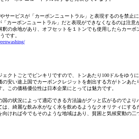
品やサービスが「カーボンニュートラル」と表現するのを禁止
スが「カーボンニュートラル」だと表現ができなくなるのは注意
解釈の余地があり、オフセットを１トンでも使用したらカーボ
ようです。
reenwashing/
ェクトごとでピンキリですので、トンあたり100ドルをゆう
価の安い途上国でカーボンクレジットを創出する方がトンあた
す。この価格優位性は日本企業にとっては魅力です。
国の状況によって適応できる方法論がグッと広がるのでより
ては、綺麗な飲み水がなく水を飲めるようなクオリティにする
を向ければ今でもそのような地域はあり、貧困と気候変動の二