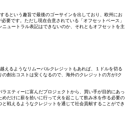
にするという趣旨で最後のゴーサインを出しており、欧州にお
が必要です。ただし現在合意されている「オフセットベース」
ンニュートラル表記はできないのか、それともオフセットを主
に越えるようなリムーバルクレジットもあれば、１ドルを切る
りの創出コストは安くなるので、海外のクレジットの方がJク
バラエティーに富んだプロジェクトから、買い手が目的にあっ
ためだけに薪を拾いに行って火を起こして飲み水を作る必要の
つと戦えるようなクレジットを通じて社会貢献することができ