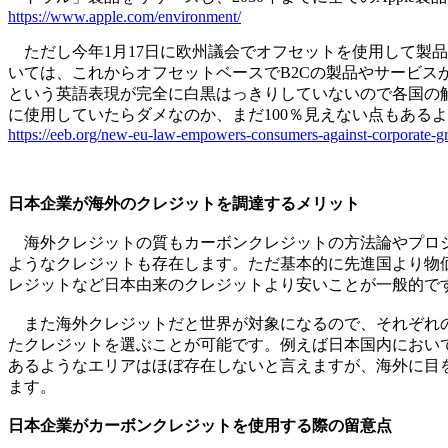
https://www.apple.com/environment/
ただし今年1月17日に欧州議会でオフセットを使用して製
いては、これからオフセットベースでB2Cの製品やサービ
という英語表現が完全に白黒はっきりしていないので各国の
に使用していたらダメなのか、まだ100％見えない点もある
https://eeb.org/new-eu-law-empowers-consumers-against-corporate-g
日本企業が海外のクレジットを調達するメリット
海外クレジットの質もカーボンクレジットの方法論やプロジ
ようなクレジットも存在します。ただ基本的に先進国より物
レジットなど日本由来のクレジットより安いことが一般的で
また海外クレジットだと世界が対象になるので、それぞれの
たクレジットを選ぶことが可能です。例えば日本国内におい
あるようなエリアはほぼ存在しないと言えますが、海外に目
ます。
日本企業がカーボンクレジットを使用する際の留意点