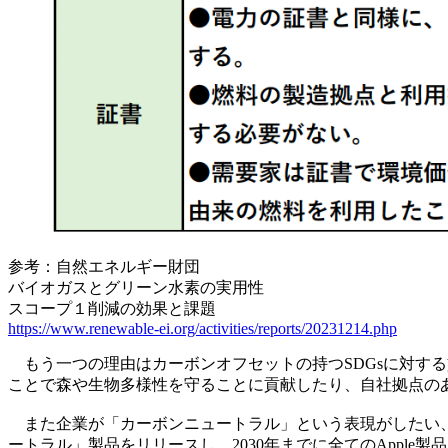
参考：自然エネルギー財団
バイオガスとグリーン水素の実用性
スコープ１削減の効果と課題
https://www.renewable-ei.org/activities/reports/20231214.php
もう一つの理由はカーボンオフセットの持つSDGsに対す
ことで森や生物多様性を守ることに貢献したり、自社拠点の
また企業が「カーボンニュートラル」という表現がしたい、とい
ートラル」製品をリリースし、2030年までに全てのAppl