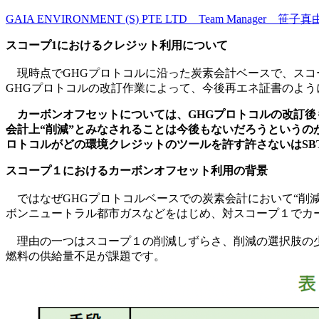
GAIA ENVIRONMENT (S) PTE LTD Team Manager 笹
スコープ1におけるクレジット利用について
現時点でGHGプロトコルに沿った炭素会計ベースで、スコ
GHGプロトコルの改訂作業によって、今後再エネ証書のよ
カーボンオフセットについては、GHGプロトコルの改訂後
会計上“削減”とみなされることは今後もないだろうというのが現在地
ロトコルがどの環境クレジットのツールを許す許さないはSB
スコープ１におけるカーボンオフセット利用の背景
ではなぜGHGプロトコルベースでの炭素会計において“削減
ボンニュートラル都市ガスなどをはじめ、対スコープ１でカ
理由の一つはスコープ１の削減しずらさ、削減の選択肢の少
燃料の供給量不足が課題です。