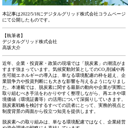
本記事は2022/5/18にデジタルグリッド株式会社コラムページ
にて公開したものです。
【執筆者】
デジタルグリッド株式会社
高坂大介
近年、企業・投資家・政策の現場では「脱炭素」の潮流がま
すます強まっています。気候変動対策としてのCO₂削減や再
生可能エネルギーの導入は、単なる環境配慮の枠を超え、企
業競争力や投資判断にも大きな影響を与えるようになりまし
た。本連載では、脱炭素に関する最新の動向や企業が実際に
取り組むべき手法をわかりやすく整理しながら、再エネや環
境価値（環境証書等）の活用について深掘りしていきます。
脱炭素戦略を検討するすべての読者にとって、実務的視点と
制度背景の両面から役立つ知見を提供します。
脱炭素への取り組みは、単なる環境配慮ではなく、企業経営
や資金調達の戦略にも直結しています。