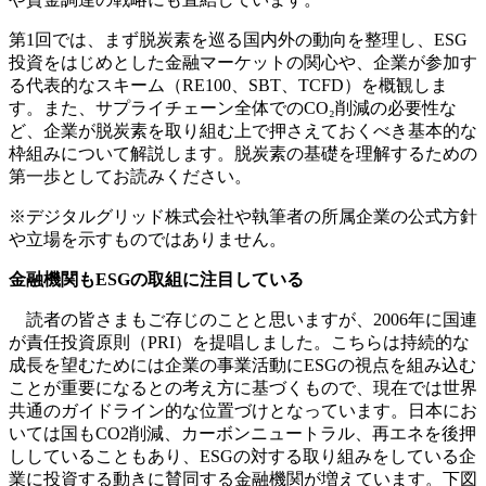
第1回では、まず脱炭素を巡る国内外の動向を整理し、ESG
投資をはじめとした金融マーケットの関心や、企業が参加す
る代表的なスキーム（RE100、SBT、TCFD）を概観しま
す。また、サプライチェーン全体でのCO₂削減の必要性な
ど、企業が脱炭素を取り組む上で押さえておくべき基本的な
枠組みについて解説します。脱炭素の基礎を理解するための
第一歩としてお読みください。
※デジタルグリッド株式会社や執筆者の所属企業の公式方針
や立場を示すものではありません。
金融機関もESGの取組に注目している
読者の皆さまもご存じのことと思いますが、2006年に国連
が責任投資原則（PRI）を提唱しました。こちらは持続的な
成長を望むためには企業の事業活動にESGの視点を組み込む
ことが重要になるとの考え方に基づくもので、現在では世界
共通のガイドライン的な位置づけとなっています。日本にお
いては国もCO2削減、カーボンニュートラル、再エネを後押
ししていることもあり、ESGの対する取り組みをしている企
業に投資する動きに賛同する金融機関が増えています。下図