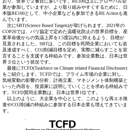
おり、世界で２番目に多いです。RE100は主にグローバル企
業が参加していますが、より取り組みやすくするために、日
本版RE100として、中小企業なども参加できるRE Actionも進
んでいます。
次にSBT(Science Based Targets)が挙げられます。2021年の
COP26では、パリ協定で定めた温暖化防止の世界目標を、産
業革命後からの気温上昇を1.5度以内に抑えるよう、目標が
見直されました。SBTは、この目標を民間企業においても追
及達成すべく、CO2削減目標を定め、実際に減らすことを宣
言することを支援する枠組みです。参加企業数は、日本は世
界３位という状況です。
最後にTCFD(Taskforce on Climate related Financial Disclosure)
をご紹介します。TCFDでは、プライム市場の企業に対し、
気候変動の影響の分析、計画立案、マネジメント体制構築と
いった内容を、投資家に説明していくことを求める枠組みで
す。TCFD賛同企業数は、日本は世界1位です。
以上のように、大企業を中心として、このような再エネ推
進やCO2削減の枠組みに参加する日本企業も増えてきていま
す。