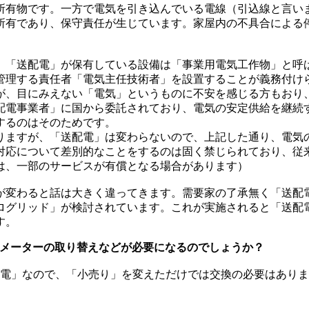
有物です。一方で電気を引き込んでいる電線（引込線と言い
所有であり、保守責任が生じています。家屋内の不具合による
「送配電」が保有している設備は「事業用電気工作物」と呼
管理する責任者「電気主任技術者」を設置することが義務付け
が、目にみえない「電気」というものに不安を感じる方もおり
配電事業者」に国から委託されており、電気の安定供給を継続す
するのはそのためです。
ますが、「送配電」は変わらないので、上記した通り、電気
応について差別的なことをするのは固く禁じられており、従
は、一部のサービスが有償となる場合があります）
変わると話は大きく違ってきます。需要家の了承無く「送配
ログリッド」が検討されています。これが実施されると「送配
す。
、メーターの取り替えなどが必要になるのでしょうか？
電」なので、「小売り」を変えただけでは交換の必要はありま