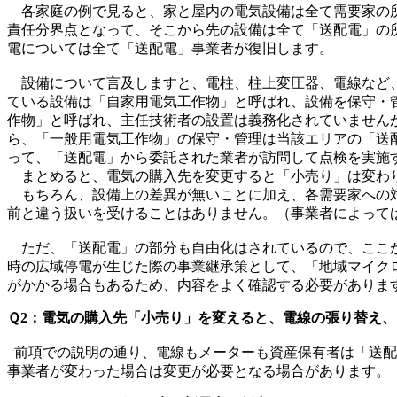
各家庭の例で見ると、家と屋内の電気設備は全て需要家の所
責任分界点となって、そこから先の設備は全て「送配電」の
電については全て「送配電」事業者が復旧します。
設備について言及しますと、電柱、柱上変圧器、電線など、
ている設備は「自家用電気工作物」と呼ばれ、設備を保守・
作物」と呼ばれ、主任技術者の設置は義務化されていません
ら、「一般用電気工作物」の保守・管理は当該エリアの「送
って、「送配電」から委託された業者が訪問して点検を実施
まとめると、電気の購入先を変更すると「小売り」は変わり
もちろん、設備上の差異が無いことに加え、各需要家への対
前と違う扱いを受けることはありません。（事業者によって
ただ、「送配電」の部分も自由化はされているので、ここが
時の広域停電が生じた際の事業継承策として、「地域マイク
がかかる場合もあるため、内容をよく確認する必要がありま
Ｑ2：電気の購入先「小売り」を変えると、電線の張り替え
前項での説明の通り、電線もメーターも資産保有者は「送配
事業者が変わった場合は変更が必要となる場合があります。