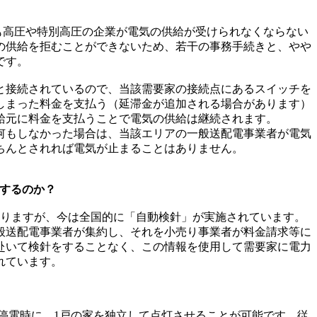
も高圧や特別高圧の企業が電気の供給が受けられなくならない
の供給を拒むことができないため、若干の事務手続きと、やや
です。
と接続されているので、当該需要家の接続点にあるスイッチを
しまった料金を支払う（延滞金が追加される場合があります）
給元に料金を支払うことで電気の供給は継続されます。
何もしなかった場合は、当該エリアの一般送配電事業者が電気
ちんとされれば電気が止まることはありません。
するのか？
りますが、今は全国的に「自動検針」が実施されています。
般送配電事業者が集約し、それを小売り事業者が料金請求等に
赴いて検針をすることなく、この情報を使用して需要家に電力
れています。
停電時に、1戸の家を独立して点灯させることが可能です。従