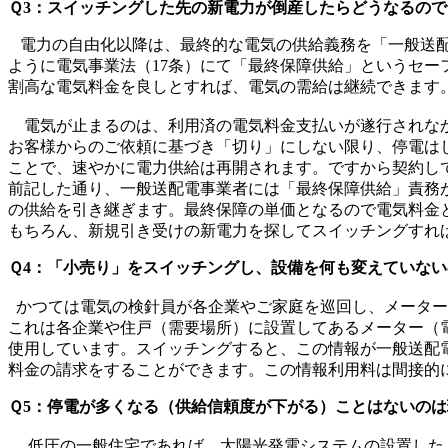
Ｑ3：スイッチングした先の新電力が倒産したらどうなるの
電力の自由化以降は、最終的な電気の供給義務を「一般送配
ように電気事業法（17条）にて「最終保障供給」というセ
割高な電気料金を良しとすれば、電気の需給は継続できます
電気が止まるのは、利用済の電気料金支払いが遂行されなか
お客様からのご依頼に基づき「切り」にしない限り、停電は
ことで、速やかに電力供給は再開されます。ですから契約し
前記した通り、一般送配電事業者には「最終保障供給」責務
の供給を引き継ぎます。最終保障の単価となるので電気料金
もちろん、新規引き受けの新電力を探してスイッチングすれ
Ｑ4：「小売り」をスイッチングし、設備を何も変えていな
かつては電気の検針員が各企業やご家庭を巡回し、メーター
これは各企業や住戸（需要場所）に設置してあるメーター（
使用しています。スイッチングすると、この情報が一般送配
料金の請求をすることができます。この情報利用料は間接的
Ｑ5：停電が多くなる（供給信頼度が下がる）ことはないの
低圧の一般住宅であれば、太陽光発電システムの設置した上