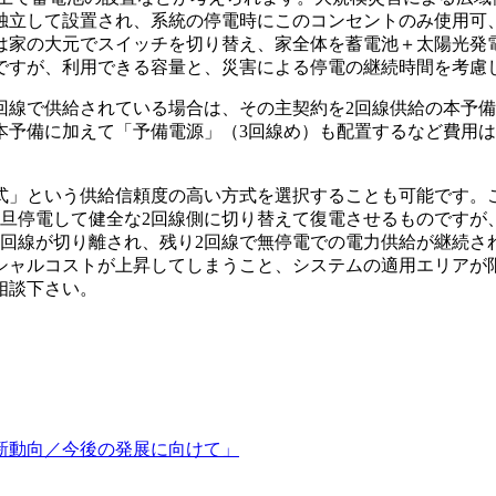
独立して設置され、系統の停電時にこのコンセントのみ使用可
は家の大元でスイッチを切り替え、家全体を蓄電池＋太陽光発
ですが、利用できる容量と、災害による停電の継続時間を考慮
線で供給されている場合は、その主契約を2回線供給の本予備
本予備に加えて「予備電源」（3回線め）も配置するなど費用
」という供給信頼度の高い方式を選択することも可能です。こ
旦停電して健全な2回線側に切り替えて復電させるものですが
故回線が切り離され、残り2回線で無停電での電力供給が継続さ
シャルコストが上昇してしまうこと、システムの適用エリアが
相談下さい。
新動向／今後の発展に向けて」