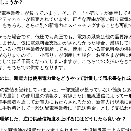
でしょうか？
電事業者」が負っています。そこで、「小売り」が倒産して
ーフティネットが規定されています。正当な理由が無い限り電気
。もちろん、さらに別の新電力にスイッチングすることも可能
った場合です。低圧でも高圧でも、電気の系統は他の需要家
しません。仮に電気料金支払いがされなかった場合、滞納して
ている小売り事業者が倒産しても、使用している電気料金の供
がありますので、「小売り」が倒産した場合、お客さまが特に
としては若干高くなってしまいますが、こちらでの支払いをき
ば、そちらでの供給となります。
いのに、新電力は使用電力量をどうやって計測して請求書を作成
の数値を記録していました。一部施設が整っていない箇所もあ
電力量計）の使用量の情報を、有線または無線通信によって一
電事業者を通じて新電力にもたらされるため、新電力は現地に
に手数料として一般送配電事業者に「託送料金」として支払わ
は理解した。逆に供給信頼度を上げるにはどうしたら良いか？
で蓄電池の設置などが考えられます。大規模災害による広域