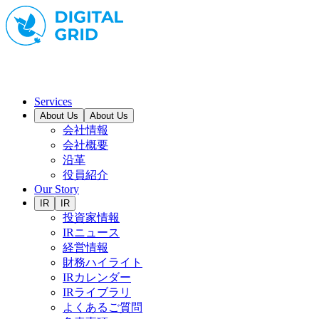
Services
About Us
About Us
会社情報
会社概要
沿革
役員紹介
Our Story
IR
IR
投資家情報
IRニュース
経営情報
財務ハイライト
IRカレンダー
IRライブラリ
よくあるご質問