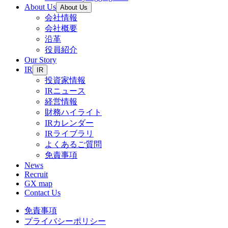
About Us
About Us
会社情報
会社概要
沿革
役員紹介
Our Story
IR
IR
投資家情報
IRニュース
経営情報
財務ハイライト
IRカレンダー
IRライブラリ
よくあるご質問
免責事項
News
Recruit
GX map
Contact Us
免責事項
プライバシーポリシー