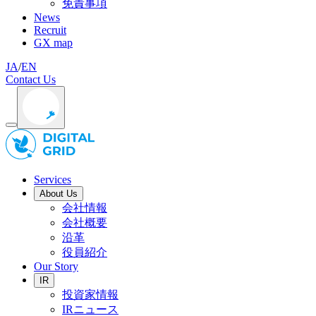
免責事項
News
Recruit
GX map
JA
/
EN
Contact Us
Services
About Us
会社情報
会社概要
沿革
役員紹介
Our Story
IR
投資家情報
IRニュース