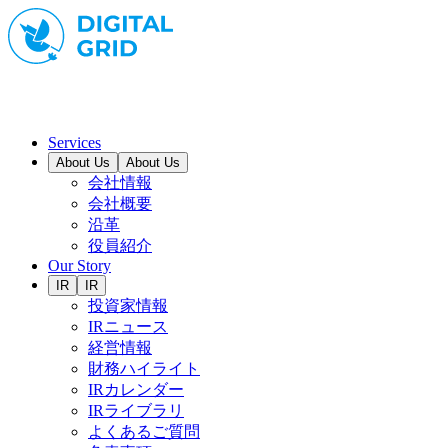
Services
About Us
About Us
会社情報
会社概要
沿革
役員紹介
Our Story
IR
IR
投資家情報
IRニュース
経営情報
財務ハイライト
IRカレンダー
IRライブラリ
よくあるご質問