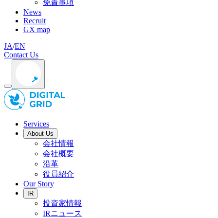
免責事項
News
Recruit
GX map
JA
/
EN
Contact Us
Services
About Us
会社情報
会社概要
沿革
役員紹介
Our Story
IR
投資家情報
IRニュース