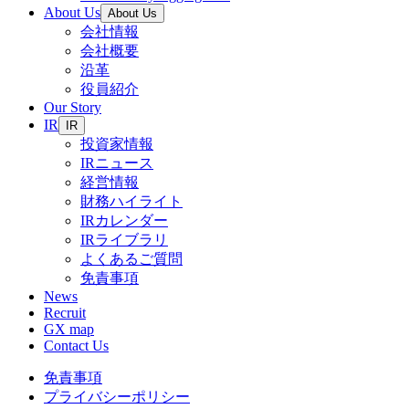
About Us
About Us
会社情報
会社概要
沿革
役員紹介
Our Story
IR
IR
投資家情報
IRニュース
経営情報
財務ハイライト
IRカレンダー
IRライブラリ
よくあるご質問
免責事項
News
Recruit
GX map
Contact Us
免責事項
プライバシーポリシー