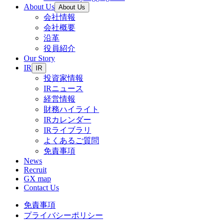
About Us
About Us
会社情報
会社概要
沿革
役員紹介
Our Story
IR
IR
投資家情報
IRニュース
経営情報
財務ハイライト
IRカレンダー
IRライブラリ
よくあるご質問
免責事項
News
Recruit
GX map
Contact Us
免責事項
プライバシーポリシー