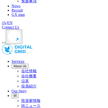
免責事項
News
Recruit
GX map
JA
/
EN
Contact Us
Services
About Us
会社情報
会社概要
沿革
役員紹介
Our Story
IR
投資家情報
IRニュース