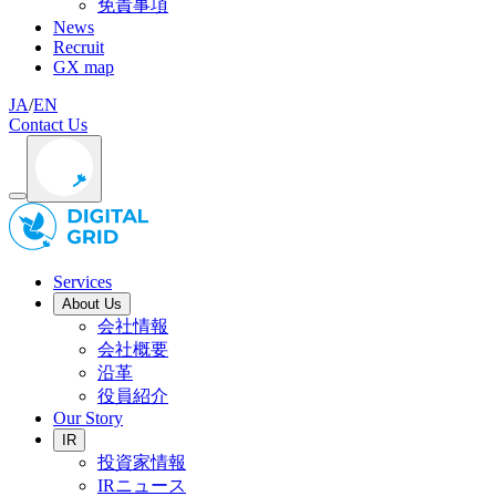
免責事項
News
Recruit
GX map
JA
/
EN
Contact Us
Services
About Us
会社情報
会社概要
沿革
役員紹介
Our Story
IR
投資家情報
IRニュース