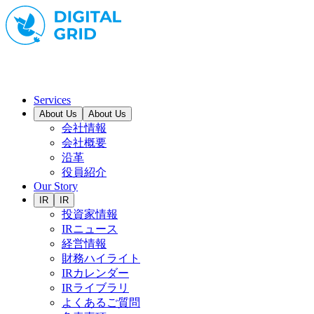
Services
About Us
About Us
会社情報
会社概要
沿革
役員紹介
Our Story
IR
IR
投資家情報
IRニュース
経営情報
財務ハイライト
IRカレンダー
IRライブラリ
よくあるご質問