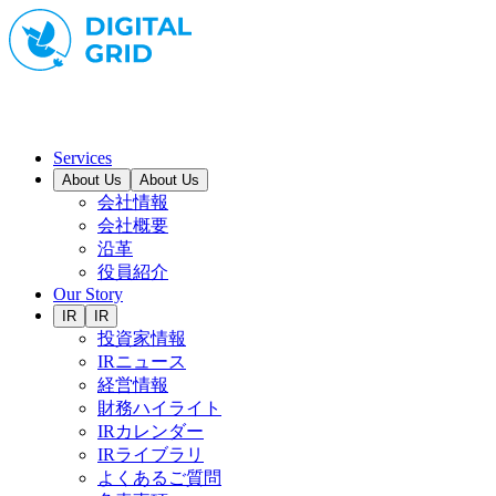
Services
About Us
About Us
会社情報
会社概要
沿革
役員紹介
Our Story
IR
IR
投資家情報
IRニュース
経営情報
財務ハイライト
IRカレンダー
IRライブラリ
よくあるご質問