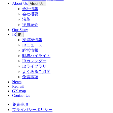
About Us
About Us
会社情報
会社概要
沿革
役員紹介
Our Story
IR
IR
投資家情報
IRニュース
経営情報
財務ハイライト
IRカレンダー
IRライブラリ
よくあるご質問
免責事項
News
Recruit
GX map
Contact Us
免責事項
プライバシーポリシー