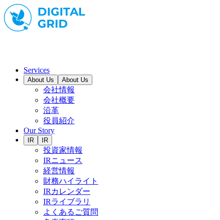
Services
About Us
About Us
会社情報
会社概要
沿革
役員紹介
Our Story
IR
IR
投資家情報
IRニュース
経営情報
財務ハイライト
IRカレンダー
IRライブラリ
よくあるご質問