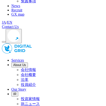
免責事項
News
Recruit
GX map
JA
/
EN
Contact Us
Services
About Us
会社情報
会社概要
沿革
役員紹介
Our Story
IR
投資家情報
IRニュース