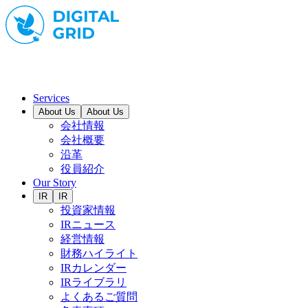
Services
About Us
About Us
会社情報
会社概要
沿革
役員紹介
Our Story
IR
IR
投資家情報
IRニュース
経営情報
財務ハイライト
IRカレンダー
IRライブラリ
よくあるご質問