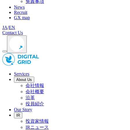
免責事項
News
Recruit
GX map
JA
/
EN
Contact Us
Services
About Us
会社情報
会社概要
沿革
役員紹介
Our Story
IR
投資家情報
IRニュース