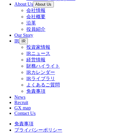
About Us
About Us
会社情報
会社概要
沿革
役員紹介
Our Story
IR
IR
投資家情報
IRニュース
経営情報
財務ハイライト
IRカレンダー
IRライブラリ
よくあるご質問
免責事項
News
Recruit
GX map
Contact Us
免責事項
プライバシーポリシー