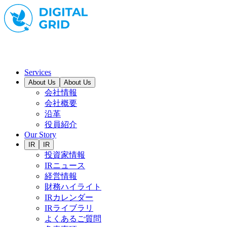
Services
About Us
About Us
会社情報
会社概要
沿革
役員紹介
Our Story
IR
IR
投資家情報
IRニュース
経営情報
財務ハイライト
IRカレンダー
IRライブラリ
よくあるご質問