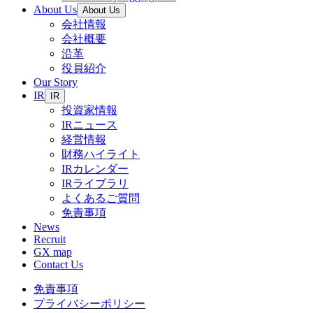
About Us
About Us
会社情報
会社概要
沿革
役員紹介
Our Story
IR
IR
投資家情報
IRニュース
経営情報
財務ハイライト
IRカレンダー
IRライブラリ
よくあるご質問
免責事項
News
Recruit
GX map
Contact Us
免責事項
プライバシーポリシー