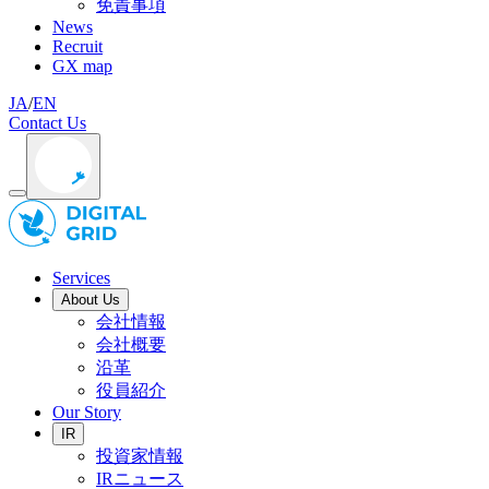
免責事項
News
Recruit
GX map
JA
/
EN
Contact Us
Services
About Us
会社情報
会社概要
沿革
役員紹介
Our Story
IR
投資家情報
IRニュース