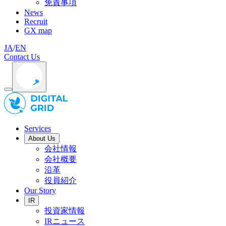
免責事項
News
Recruit
GX map
JA
/
EN
Contact Us
Services
About Us
会社情報
会社概要
沿革
役員紹介
Our Story
IR
投資家情報
IRニュース