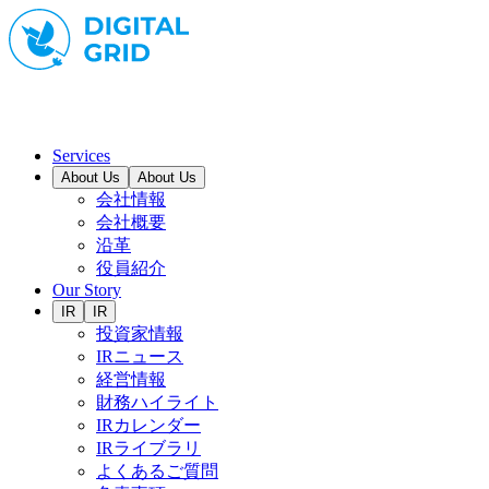
Services
About Us
About Us
会社情報
会社概要
沿革
役員紹介
Our Story
IR
IR
投資家情報
IRニュース
経営情報
財務ハイライト
IRカレンダー
IRライブラリ
よくあるご質問