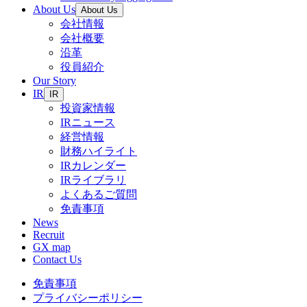
About Us
About Us
会社情報
会社概要
沿革
役員紹介
Our Story
IR
IR
投資家情報
IRニュース
経営情報
財務ハイライト
IRカレンダー
IRライブラリ
よくあるご質問
免責事項
News
Recruit
GX map
Contact Us
免責事項
プライバシーポリシー