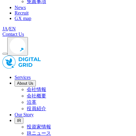
免責事項
News
Recruit
GX map
JA
/
EN
Contact Us
Services
About Us
会社情報
会社概要
沿革
役員紹介
Our Story
IR
投資家情報
IRニュース