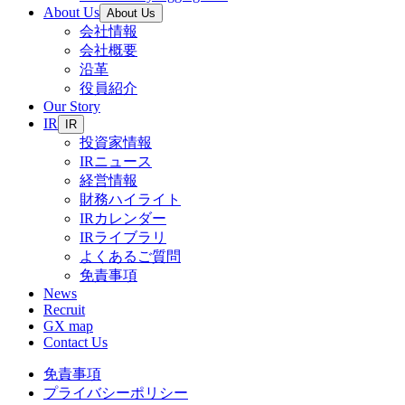
About Us
About Us
会社情報
会社概要
沿革
役員紹介
Our Story
IR
IR
投資家情報
IRニュース
経営情報
財務ハイライト
IRカレンダー
IRライブラリ
よくあるご質問
免責事項
News
Recruit
GX map
Contact Us
免責事項
プライバシーポリシー