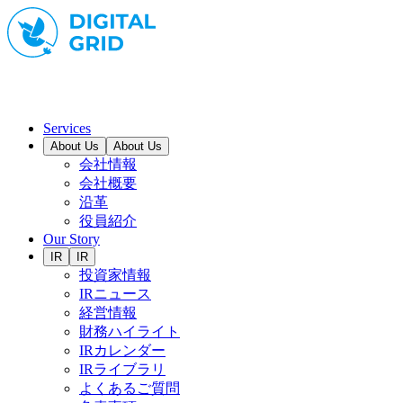
Services
About Us
About Us
会社情報
会社概要
沿革
役員紹介
Our Story
IR
IR
投資家情報
IRニュース
経営情報
財務ハイライト
IRカレンダー
IRライブラリ
よくあるご質問