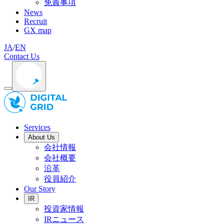
免責事項
News
Recruit
GX map
JA
/
EN
Contact Us
Services
About Us
会社情報
会社概要
沿革
役員紹介
Our Story
IR
投資家情報
IRニュース