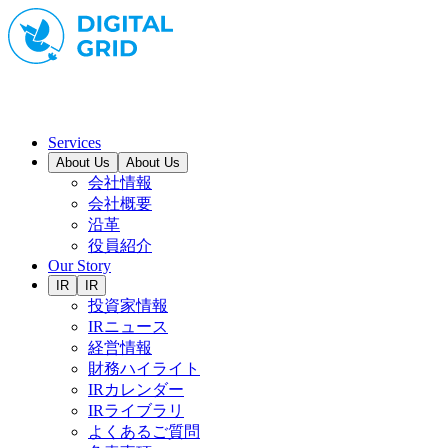
Services
About Us
About Us
会社情報
会社概要
沿革
役員紹介
Our Story
IR
IR
投資家情報
IRニュース
経営情報
財務ハイライト
IRカレンダー
IRライブラリ
よくあるご質問