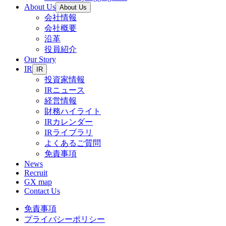
About Us
About Us
会社情報
会社概要
沿革
役員紹介
Our Story
IR
IR
投資家情報
IRニュース
経営情報
財務ハイライト
IRカレンダー
IRライブラリ
よくあるご質問
免責事項
News
Recruit
GX map
Contact Us
免責事項
プライバシーポリシー