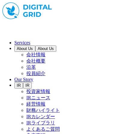
Services
About Us
About Us
会社情報
会社概要
沿革
役員紹介
Our Story
IR
IR
投資家情報
IRニュース
経営情報
財務ハイライト
IRカレンダー
IRライブラリ
よくあるご質問