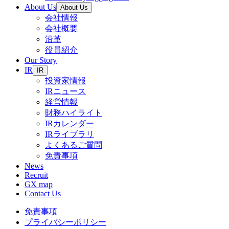
About Us
About Us
会社情報
会社概要
沿革
役員紹介
Our Story
IR
IR
投資家情報
IRニュース
経営情報
財務ハイライト
IRカレンダー
IRライブラリ
よくあるご質問
免責事項
News
Recruit
GX map
Contact Us
免責事項
プライバシーポリシー