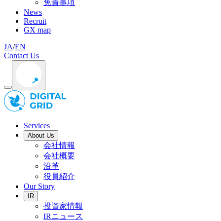
免責事項
News
Recruit
GX map
JA
/
EN
Contact Us
Services
About Us
会社情報
会社概要
沿革
役員紹介
Our Story
IR
投資家情報
IRニュース