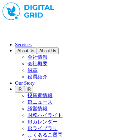
Services
About Us
About Us
会社情報
会社概要
沿革
役員紹介
Our Story
IR
IR
投資家情報
IRニュース
経営情報
財務ハイライト
IRカレンダー
IRライブラリ
よくあるご質問