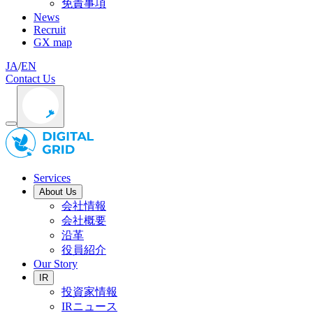
免責事項
News
Recruit
GX map
JA
/
EN
Contact Us
Services
About Us
会社情報
会社概要
沿革
役員紹介
Our Story
IR
投資家情報
IRニュース