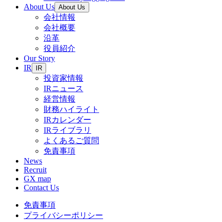
About Us
About Us
会社情報
会社概要
沿革
役員紹介
Our Story
IR
IR
投資家情報
IRニュース
経営情報
財務ハイライト
IRカレンダー
IRライブラリ
よくあるご質問
免責事項
News
Recruit
GX map
Contact Us
免責事項
プライバシーポリシー