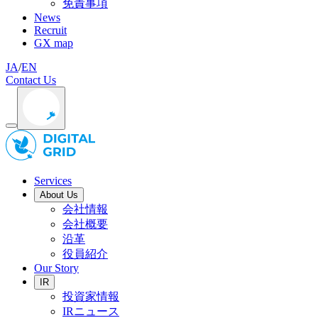
免責事項
News
Recruit
GX map
JA
/
EN
Contact Us
Services
About Us
会社情報
会社概要
沿革
役員紹介
Our Story
IR
投資家情報
IRニュース