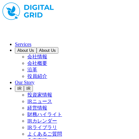
Services
About Us
About Us
会社情報
会社概要
沿革
役員紹介
Our Story
IR
IR
投資家情報
IRニュース
経営情報
財務ハイライト
IRカレンダー
IRライブラリ
よくあるご質問