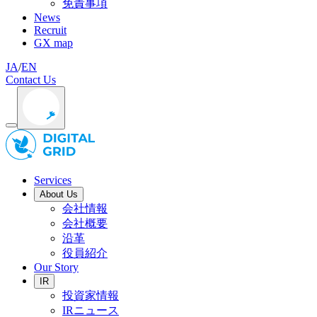
免責事項
News
Recruit
GX map
JA
/
EN
Contact Us
Services
About Us
会社情報
会社概要
沿革
役員紹介
Our Story
IR
投資家情報
IRニュース