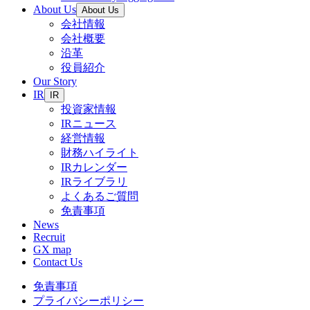
About Us
About Us
会社情報
会社概要
沿革
役員紹介
Our Story
IR
IR
投資家情報
IRニュース
経営情報
財務ハイライト
IRカレンダー
IRライブラリ
よくあるご質問
免責事項
News
Recruit
GX map
Contact Us
免責事項
プライバシーポリシー