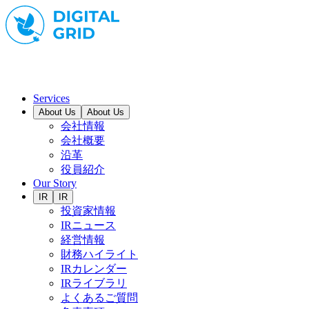
Services
About Us
About Us
会社情報
会社概要
沿革
役員紹介
Our Story
IR
IR
投資家情報
IRニュース
経営情報
財務ハイライト
IRカレンダー
IRライブラリ
よくあるご質問