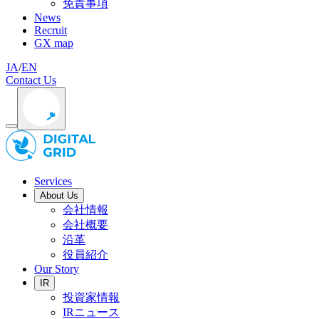
免責事項
News
Recruit
GX map
JA
/
EN
Contact Us
Services
About Us
会社情報
会社概要
沿革
役員紹介
Our Story
IR
投資家情報
IRニュース