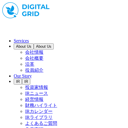
Services
About Us
About Us
会社情報
会社概要
沿革
役員紹介
Our Story
IR
IR
投資家情報
IRニュース
経営情報
財務ハイライト
IRカレンダー
IRライブラリ
よくあるご質問