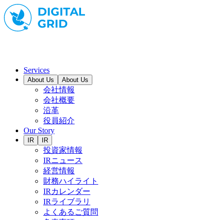
Services
About Us
About Us
会社情報
会社概要
沿革
役員紹介
Our Story
IR
IR
投資家情報
IRニュース
経営情報
財務ハイライト
IRカレンダー
IRライブラリ
よくあるご質問