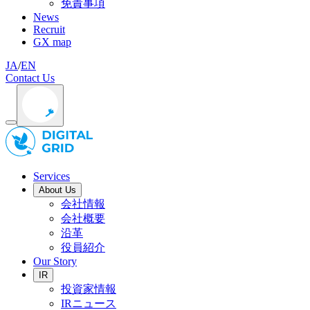
免責事項
News
Recruit
GX map
JA
/
EN
Contact Us
Services
About Us
会社情報
会社概要
沿革
役員紹介
Our Story
IR
投資家情報
IRニュース