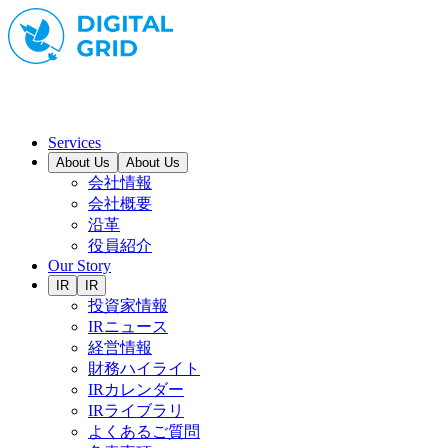
Services
About Us
About Us
会社情報
会社概要
沿革
役員紹介
Our Story
IR
IR
投資家情報
IRニュース
経営情報
財務ハイライト
IRカレンダー
IRライブラリ
よくあるご質問