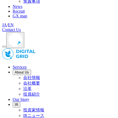
免責事項
News
Recruit
GX map
JA
/
EN
Contact Us
Services
About Us
会社情報
会社概要
沿革
役員紹介
Our Story
IR
投資家情報
IRニュース