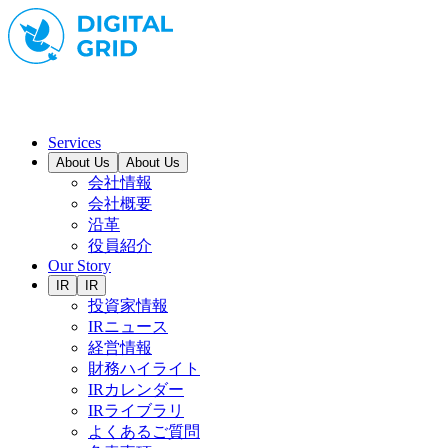
Services
About Us
About Us
会社情報
会社概要
沿革
役員紹介
Our Story
IR
IR
投資家情報
IRニュース
経営情報
財務ハイライト
IRカレンダー
IRライブラリ
よくあるご質問