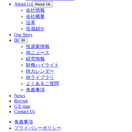
About Us
About Us
会社情報
会社概要
沿革
役員紹介
Our Story
IR
IR
投資家情報
IRニュース
経営情報
財務ハイライト
IRカレンダー
IRライブラリ
よくあるご質問
免責事項
News
Recruit
GX map
Contact Us
免責事項
プライバシーポリシー