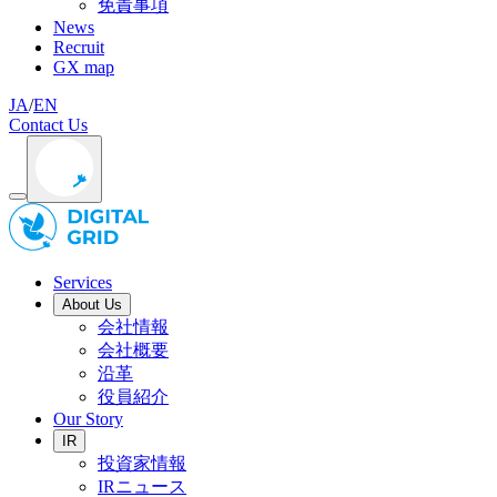
免責事項
News
Recruit
GX map
JA
/
EN
Contact Us
Services
About Us
会社情報
会社概要
沿革
役員紹介
Our Story
IR
投資家情報
IRニュース