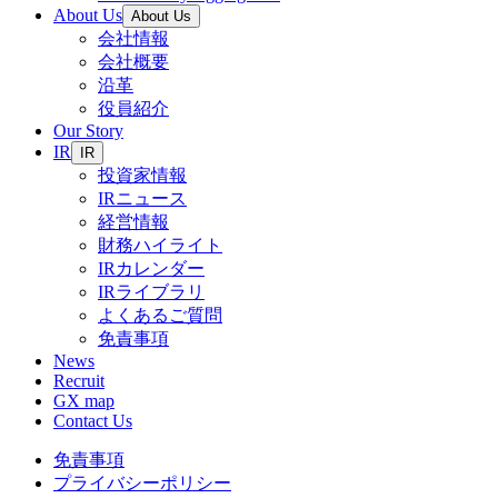
About Us
About Us
会社情報
会社概要
沿革
役員紹介
Our Story
IR
IR
投資家情報
IRニュース
経営情報
財務ハイライト
IRカレンダー
IRライブラリ
よくあるご質問
免責事項
News
Recruit
GX map
Contact Us
免責事項
プライバシーポリシー