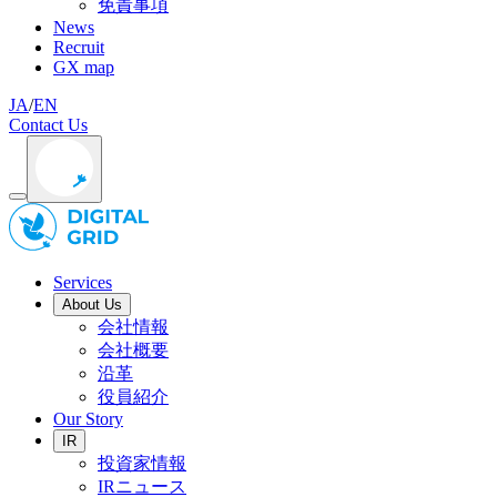
免責事項
News
Recruit
GX map
JA
/
EN
Contact Us
Services
About Us
会社情報
会社概要
沿革
役員紹介
Our Story
IR
投資家情報
IRニュース