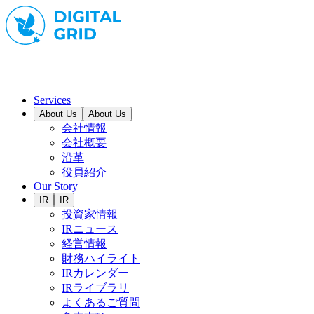
Services
About Us
About Us
会社情報
会社概要
沿革
役員紹介
Our Story
IR
IR
投資家情報
IRニュース
経営情報
財務ハイライト
IRカレンダー
IRライブラリ
よくあるご質問