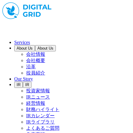
Services
About Us
About Us
会社情報
会社概要
沿革
役員紹介
Our Story
IR
IR
投資家情報
IRニュース
経営情報
財務ハイライト
IRカレンダー
IRライブラリ
よくあるご質問