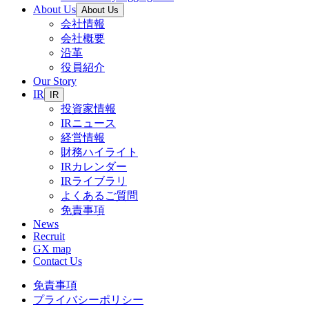
About Us
About Us
会社情報
会社概要
沿革
役員紹介
Our Story
IR
IR
投資家情報
IRニュース
経営情報
財務ハイライト
IRカレンダー
IRライブラリ
よくあるご質問
免責事項
News
Recruit
GX map
Contact Us
免責事項
プライバシーポリシー