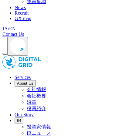
免責事項
News
Recruit
GX map
JA
/
EN
Contact Us
Services
About Us
会社情報
会社概要
沿革
役員紹介
Our Story
IR
投資家情報
IRニュース