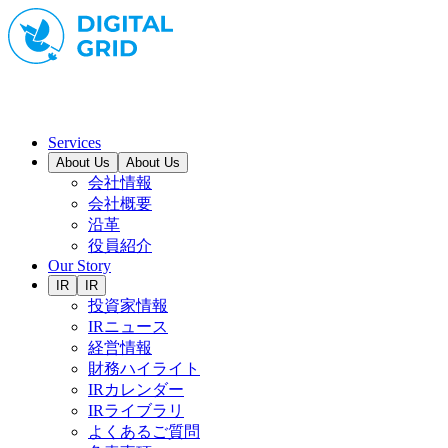
Services
About Us
About Us
会社情報
会社概要
沿革
役員紹介
Our Story
IR
IR
投資家情報
IRニュース
経営情報
財務ハイライト
IRカレンダー
IRライブラリ
よくあるご質問