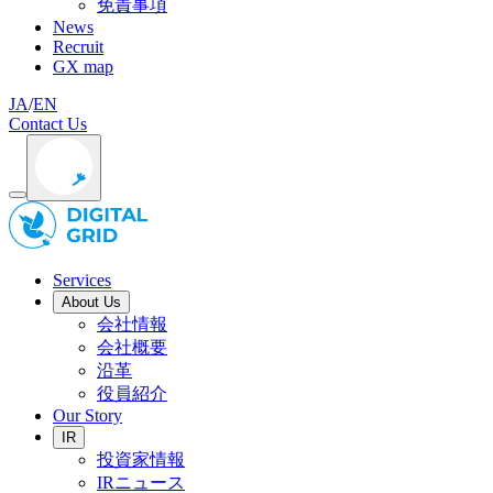
免責事項
News
Recruit
GX map
JA
/
EN
Contact Us
Services
About Us
会社情報
会社概要
沿革
役員紹介
Our Story
IR
投資家情報
IRニュース