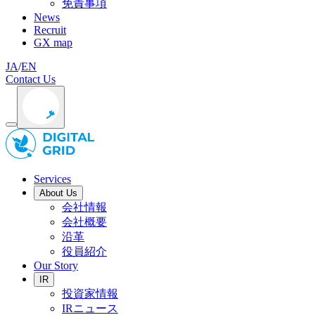
免責事項
News
Recruit
GX map
JA
/
EN
Contact Us
Services
About Us
会社情報
会社概要
沿革
役員紹介
Our Story
IR
投資家情報
IRニュース