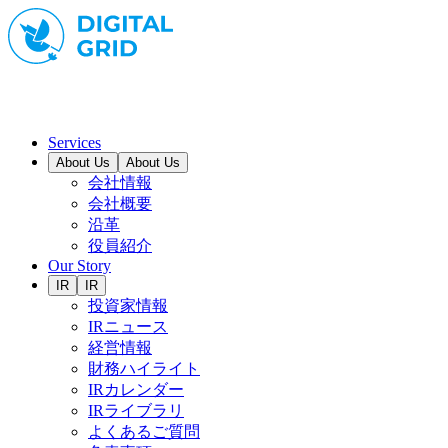
Services
About Us
About Us
会社情報
会社概要
沿革
役員紹介
Our Story
IR
IR
投資家情報
IRニュース
経営情報
財務ハイライト
IRカレンダー
IRライブラリ
よくあるご質問