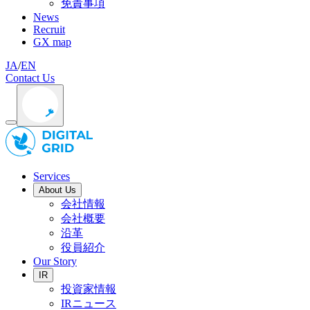
免責事項
News
Recruit
GX map
JA
/
EN
Contact Us
Services
About Us
会社情報
会社概要
沿革
役員紹介
Our Story
IR
投資家情報
IRニュース