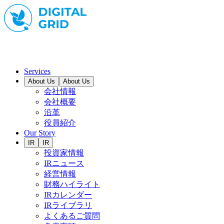
Services
About Us
About Us
会社情報
会社概要
沿革
役員紹介
Our Story
IR
IR
投資家情報
IRニュース
経営情報
財務ハイライト
IRカレンダー
IRライブラリ
よくあるご質問