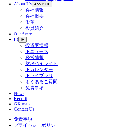
About Us
About Us
会社情報
会社概要
沿革
役員紹介
Our Story
IR
IR
投資家情報
IRニュース
経営情報
財務ハイライト
IRカレンダー
IRライブラリ
よくあるご質問
免責事項
News
Recruit
GX map
Contact Us
免責事項
プライバシーポリシー