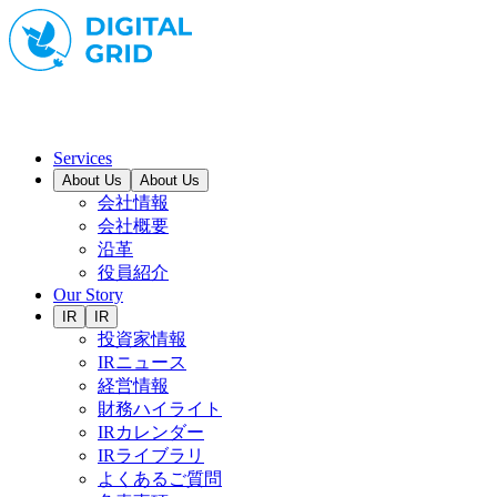
Services
About Us
About Us
会社情報
会社概要
沿革
役員紹介
Our Story
IR
IR
投資家情報
IRニュース
経営情報
財務ハイライト
IRカレンダー
IRライブラリ
よくあるご質問