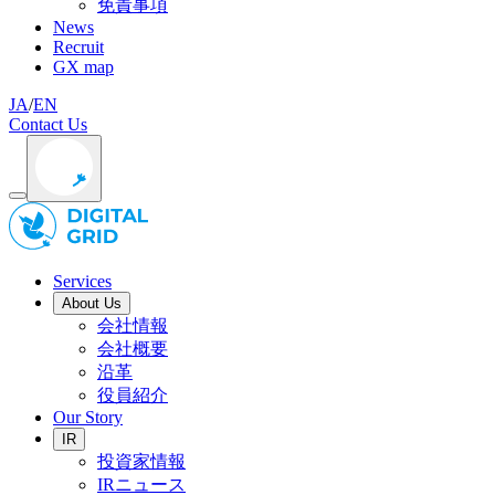
免責事項
News
Recruit
GX map
JA
/
EN
Contact Us
Services
About Us
会社情報
会社概要
沿革
役員紹介
Our Story
IR
投資家情報
IRニュース