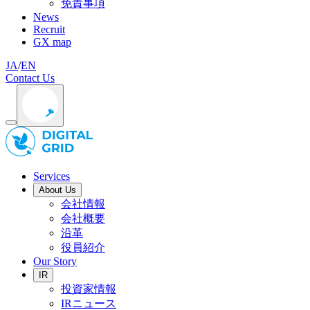
免責事項
News
Recruit
GX map
JA
/
EN
Contact Us
Services
About Us
会社情報
会社概要
沿革
役員紹介
Our Story
IR
投資家情報
IRニュース