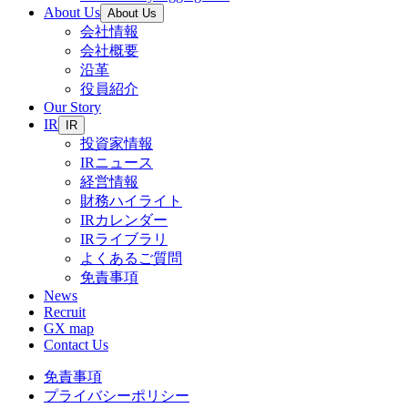
About Us
About Us
会社情報
会社概要
沿革
役員紹介
Our Story
IR
IR
投資家情報
IRニュース
経営情報
財務ハイライト
IRカレンダー
IRライブラリ
よくあるご質問
免責事項
News
Recruit
GX map
Contact Us
免責事項
プライバシーポリシー