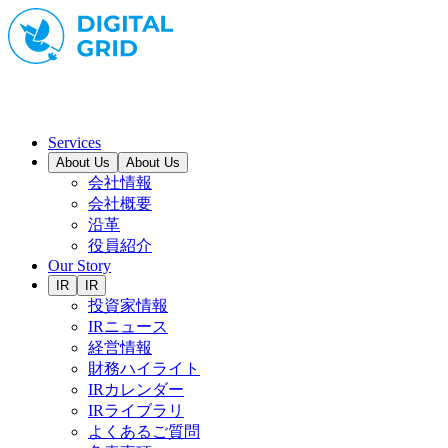
Services
About Us
About Us
会社情報
会社概要
沿革
役員紹介
Our Story
IR
IR
投資家情報
IRニュース
経営情報
財務ハイライト
IRカレンダー
IRライブラリ
よくあるご質問